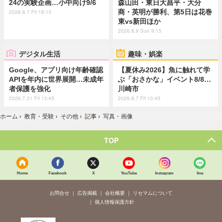
24の実験企画…小中向け9/6
森山田・東日大昌平・大分
商・英明が勝利、第5日は花巻
2026.8.7 Fri 18:15
東vs新田ほか
2026.8.9 Sun 9:15
デジタル生活
趣味・娯楽
Google、アプリ向け年齢確認
【夏休み2026】魚に触れて学
APIを年内に世界展開…未成年
ぶ「おさかな」イベント8/8…
者保護を強化
川崎市
2026.7.31 Fri 13:45
2026.8.7 Fri 10:45
ホーム
›
教育・受験
›
その他
›
記事
›
写真・画像
TOP
Home
Facebook
X
YouTube
Instagram
line
お問合せ
広告掲載
会社概要
リセマムについて
個人情報保護方針