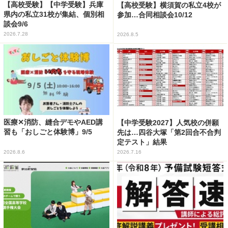
【高校受験】【中学受験】兵庫
【高校受験】横須賀の私立4校が
県内の私立31校が集結、個別相
参加…合同相談会10/12
談会9/6
2026.7.28
2026.8.5
医療✕消防、縫合デモやAED講
【中学受験2027】人気校の併願
習も「おしごと体験博」9/5
先は…四谷大塚「第2回合不合判
定テスト」結果
2026.8.6
2026.7.16