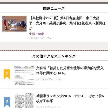
関連ニュース
【高校野球2026夏】第4日青森山田・東日大昌
平・大分商・英明が勝利、第5日は花巻東vs新田ほ
か
生活・健康
2026.8.8 Sat 15:15
その他アクセスランキング
文科省「被災した児童生徒等の弾力的な受入
れ等に関するQ&A」
2011.3.30 Wed 19:56
就職率ランキング2015…1位KIT、ほか上位5
校が工科系
2015.7.23 Thu 16:15