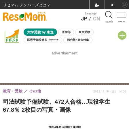
リセマム メンバーズ
Language
JP
/
CN
menu
search
大学受験 by 東進
医学部
東大受験
医専予備校徹底リサーチ
河合塾×東大特集
親子で考える大学選び
高校受験
中学受験
小学校受験
advertisement
共通テスト
夏休み
8月開催学校説明会・相談会
8月開催イベント・WS
全国公立高校 過去問
人気記事
自由研究教材（小学生向け）
自由研究教材（中学生向け）
ランキング
教育・受験
その他
2022.11.18（金） 14:00
司法試験予備試験、472人合格…現役学生
67.8％ 2枚目の写真・画像