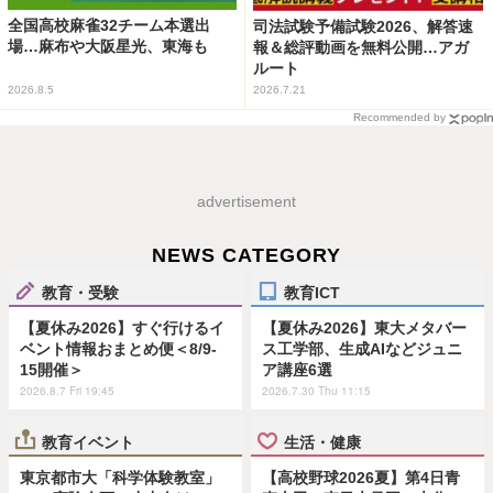
全国高校麻雀32チーム本選出
司法試験予備試験2026、解答速
場…麻布や大阪星光、東海も
報＆総評動画を無料公開…アガ
ルート
2026.8.5
2026.7.21
Recommended by
advertisement
NEWS CATEGORY
教育・受験
教育ICT
【夏休み2026】すぐ行けるイ
【夏休み2026】東大メタバー
ベント情報おまとめ便＜8/9-
ス工学部、生成AIなどジュニ
15開催＞
ア講座6選
2026.8.7 Fri 19:45
2026.7.30 Thu 11:15
教育イベント
生活・健康
東京都市大「科学体験教室」
【高校野球2026夏】第4日青