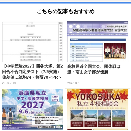
こちらの記事もおすすめ
【中学受験2027】四谷大塚、第2
高校囲碁全国大会、団体戦は
回合不合判定テスト（7/5実施）
灘・南山女子部が優勝
偏差値…筑駒74・桜蔭70＜PR＞
2026.7.10
2026.8.5