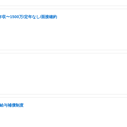
収〜1500万/定年なし/面接確約
低給与補償制度