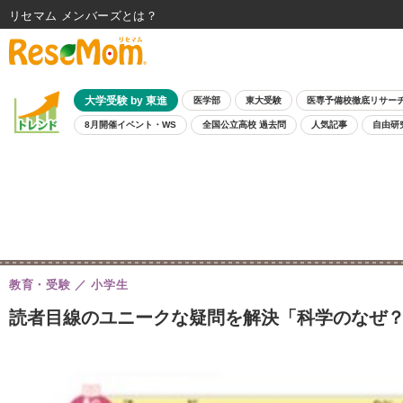
リセマム メンバーズ
大学受験 by 東進
医学部
東大受験
医専予備校徹底リサー
8月開催イベント・WS
全国公立高校 過去問
人気記事
自由研
教育・受験
小学生
読者目線のユニークな疑問を解決「科学のなぜ？