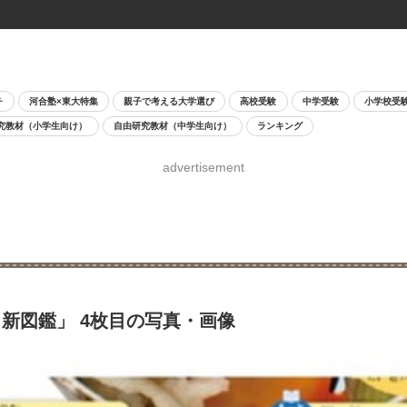
チ
河合塾×東大特集
親子で考える大学選び
高校受験
中学受験
小学校受
究教材（小学生向け）
自由研究教材（中学生向け）
ランキング
advertisement
新図鑑」 4枚目の写真・画像