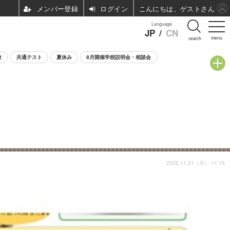
ログイン
こんにちは、ゲストさん
Language
JP
/
CN
menu
search
験
共通テスト
夏休み
8月開催学校説明会・相談会
2022.11.21（月） 11:15