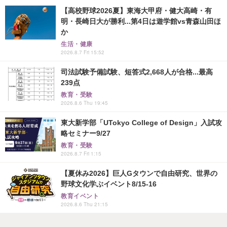
【高校野球2026夏】東海大甲府・健大高崎・有
明・長崎日大が勝利...第4日は遊学館vs青森山田ほ
か
生活・健康
2026.8.7 Fri 15:52
司法試験予備試験、短答式2,668人が合格...最高
239点
教育・受験
2026.8.6 Thu 19:45
東大新学部「UTokyo College of Design」入試攻
略セミナー9/27
教育・受験
2026.8.7 Fri 1:15
【夏休み2026】巨人Gタウンで自由研究、世界の
野球文化学ぶイベント8/15-16
教育イベント
2026.8.6 Thu 21:15