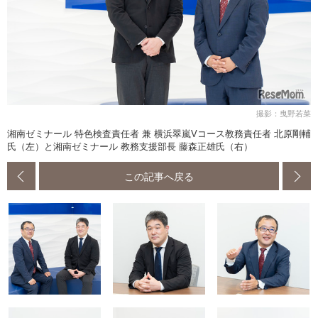
撮影：曳野若菜
湘南ゼミナール 特色検査責任者 兼 横浜翠嵐Vコース教務責任者 北原剛輔
氏（左）と湘南ゼミナール 教務支援部長 藤森正雄氏（右）
この記事へ戻る