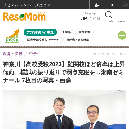
リセマム メンバーズ
Language
JP
/
CN
menu
search
大学受験 by 東進
医学部
東大受験
医専予備校徹底リサーチ
河合塾×東大特集
親子で考える大学選び
高校受験
中学受験
小学校受験
教育・受験
中学生
2022.11.22（火） 10:00
共通テスト
夏休み
8月開催学校説明会・相談会
8月開催イベント・WS
全国公立高校 過去問
人気記事
神奈川【高校受験2023】難関校ほど倍率は上昇
自由研究教材（小学生向け）
自由研究教材（中学生向け）
ランキング
傾向、模試の振り返りで弱点克服を…湘南ゼミ
ナール 7枚目の写真・画像