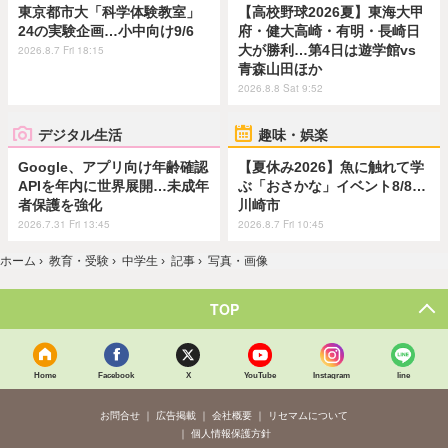
東京都市大「科学体験教室」
【高校野球2026夏】東海大甲
24の実験企画…小中向け9/6
府・健大高崎・有明・長崎日
大が勝利…第4日は遊学館vs
2026.8.7 Fri 18:15
青森山田ほか
2026.8.8 Sat 9:52
デジタル生活
趣味・娯楽
Google、アプリ向け年齢確認
【夏休み2026】魚に触れて学
APIを年内に世界展開…未成年
ぶ「おさかな」イベント8/8…
者保護を強化
川崎市
2026.7.31 Fri 13:45
2026.8.7 Fri 10:45
ホーム
›
教育・受験
›
中学生
›
記事
›
写真・画像
TOP
Home
Facebook
X
YouTube
Instagram
line
お問合せ
広告掲載
会社概要
リセマムについて
個人情報保護方針