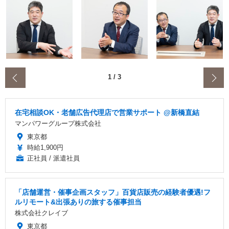
‹
1
/
3
在宅相談OK・老舗広告代理店で営業サポート @新橋直結
マンパワーグループ株式会社
東京都
時給1,900円
正社員 / 派遣社員
「店舗運営・催事企画スタッフ」百貨店販売の経験者優遇!フ
ルリモート&出張ありの旅する催事担当
株式会社クレイブ
東京都