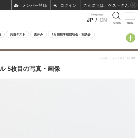
ログイン
こんにちは、ゲストさん
Language
JP
/
CN
menu
search
験
共通テスト
夏休み
8月開催学校説明会・相談会
2022.11.22（火） 10:00
ル 5枚目の写真・画像