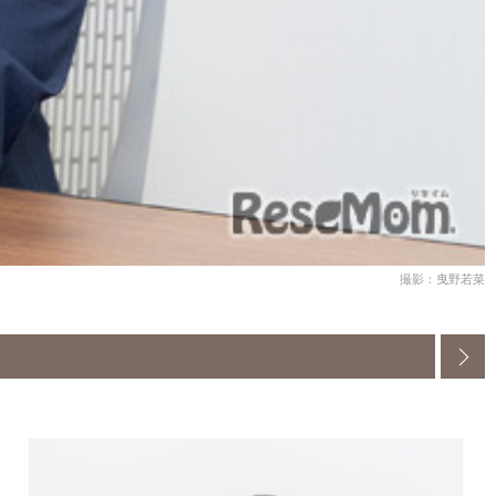
撮影：曳野若菜