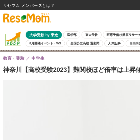
リセマム メンバーズ
大学受験 by 東進
医学部
東大受験
医専予備校徹底リサー
8月開催イベント・WS
全国公立高校 過去問
人気記事
自由研
教育・受験
中学生
神奈川【高校受験2023】難関校ほど倍率は上昇