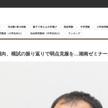
チ
河合塾×東大特集
親子で考える大学選び
高校受験
中学受験
小学校受
究教材（小学生向け）
自由研究教材（中学生向け）
ランキング
傾向、模試の振り返りで弱点克服を…湘南ゼミナー