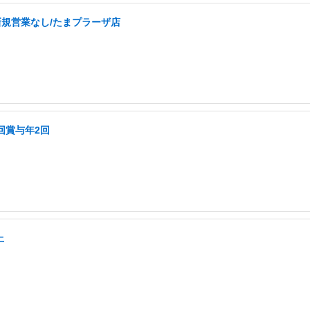
新規営業なし/たまプラーザ店
回賞与年2回
上