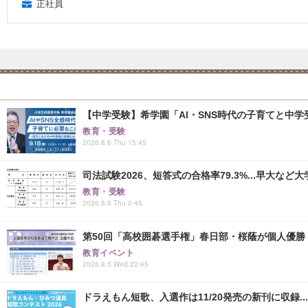
正社員
【中学受験】希学園「AI・SNS時代の子育てと中学受
教育・受験
2026.8.6 Thu 15:45
司法試験2026、短答式の合格率79.3%...早大など
教育・受験
2026.8.6 Thu 0:45
第50回「高校囲碁選手権」春日部・桜蔭が個人優勝
教育イベント
2026.8.5 Wed 22:45
ドラえもん短歌、入選作は11/20発売の新刊に収録...