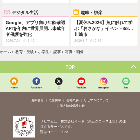
デジタル生活
趣味・娯楽
Google、アプリ向け年齢確認
【夏休み2026】魚に触れて学
APIを年内に世界展開…未成年
ぶ「おさかな」イベント8/8…
者保護を強化
川崎市
2026.7.31 Fri 13:45
2026.8.7 Fri 10:45
ホーム
›
教育・受験
›
小学生
›
記事
›
写真・画像
TOP
Home
Facebook
X
YouTube
Instagram
line
お問合せ
広告掲載
会社概要
リセマムについて
個人情報保護方針
リセマムは、株式会社イード（東証グロース上場）の運
営するサービスです。
証券コード：6038