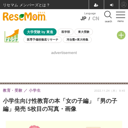
リセマム メンバーズ
Language
JP
/
CN
menu
search
大学受験 by 東進
医学部
東大受験
医専予備校徹底リサーチ
河合塾×東大特集
親子で考える大学選び
高校受験
中学受験
小学校受験
advertisement
共通テスト
夏休み
8月開催学校説明会・相談会
8月開催イベント・WS
全国公立高校 過去問
人気記事
自由研究教材（小学生向け）
自由研究教材（中学生向け）
ランキング
教育・受験
小学生
2022.11.24（木） 9:45
小学生向け性教育の本「女の子編」「男の子
編」発売 5枚目の写真・画像