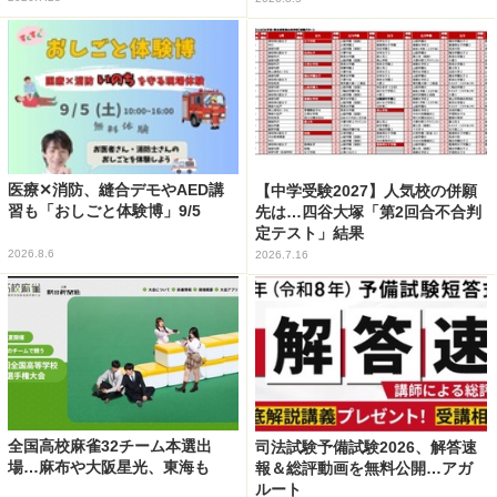
医療✕消防、縫合デモやAED講
【中学受験2027】人気校の併願
習も「おしごと体験博」9/5
先は…四谷大塚「第2回合不合判
定テスト」結果
2026.8.6
2026.7.16
全国高校麻雀32チーム本選出
司法試験予備試験2026、解答速
場…麻布や大阪星光、東海も
報＆総評動画を無料公開…アガ
ルート