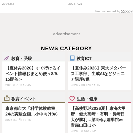
2026.8.5
2026.7.21
Recommended by
advertisement
NEWS CATEGORY
教育・受験
教育ICT
【夏休み2026】すぐ行けるイ
【夏休み2026】東大メタバー
ベント情報おまとめ便＜8/9-
ス工学部、生成AIなどジュニ
15開催＞
ア講座6選
2026.8.7 Fri 19:45
2026.7.30 Thu 11:15
教育イベント
生活・健康
東京都市大「科学体験教室」
【高校野球2026夏】東海大甲
24の実験企画…小中向け9/6
府・健大高崎・有明・長崎日
大が勝利…第4日は遊学館vs
2026.8.7 Fri 18:15
青森山田ほか
2026.8.8 Sat 9:52