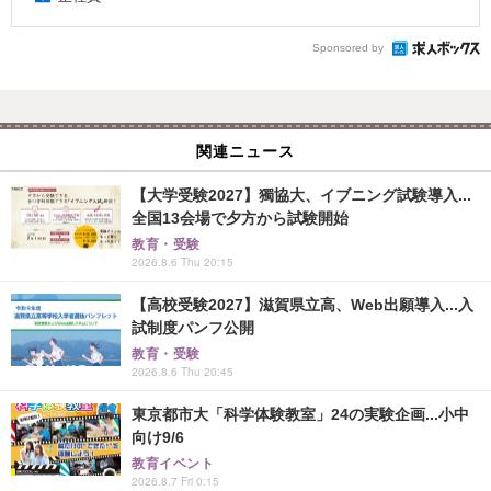
Sponsored by
関連ニュース
【大学受験2027】獨協大、イブニング試験導入...
全国13会場で夕方から試験開始
教育・受験
2026.8.6 Thu 20:15
【高校受験2027】滋賀県立高、Web出願導入...入
試制度パンフ公開
教育・受験
2026.8.6 Thu 20:45
東京都市大「科学体験教室」24の実験企画...小中
向け9/6
教育イベント
2026.8.7 Fri 0:15