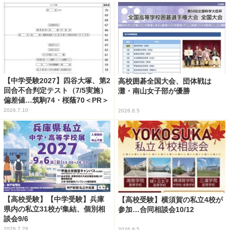
【中学受験2027】四谷大塚、第2
高校囲碁全国大会、団体戦は
回合不合判定テスト（7/5実施）
灘・南山女子部が優勝
偏差値…筑駒74・桜蔭70＜PR＞
2026.7.10
2026.8.5
【高校受験】【中学受験】兵庫
【高校受験】横須賀の私立4校が
県内の私立31校が集結、個別相
参加…合同相談会10/12
談会9/6
2026.7.28
2026.8.5