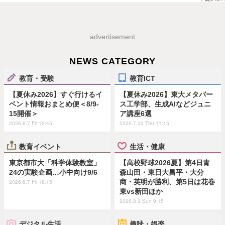
advertisement
NEWS CATEGORY
教育・受験
教育ICT
【夏休み2026】すぐ行けるイ
【夏休み2026】東大メタバー
ベント情報おまとめ便＜8/9-
ス工学部、生成AIなどジュニ
15開催＞
ア講座6選
2026.8.7 Fri 19:45
2026.7.30 Thu 11:15
教育イベント
生活・健康
東京都市大「科学体験教室」
【高校野球2026夏】第4日青
24の実験企画…小中向け9/6
森山田・東日大昌平・大分
商・英明が勝利、第5日は花巻
2026.8.7 Fri 18:15
東vs新田ほか
2026.8.9 Sun 9:15
デジタル生活
趣味・娯楽