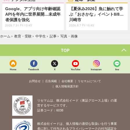
Google、アプリ向け年齢確認
【夏休み2026】魚に触れて学
APIを年内に世界展開…未成年
ぶ「おさかな」イベント8/8…
者保護を強化
川崎市
2026.7.31 Fri 13:45
2026.8.7 Fri 10:45
ホーム
›
教育・受験
›
中学生
›
記事
›
写真・画像
TOP
Home
Facebook
X
YouTube
Instagram
line
お問合せ
広告掲載
会社概要
リセマムについて
個人情報保護方針
リセマムは、株式会社イード（東証グロース上場）の運
営するサービスです。
証券コード：6038
株式会社イードは、個人情報の適切な取扱いを行う事業
者に対して付与されるプライバシーマークの付与認定を