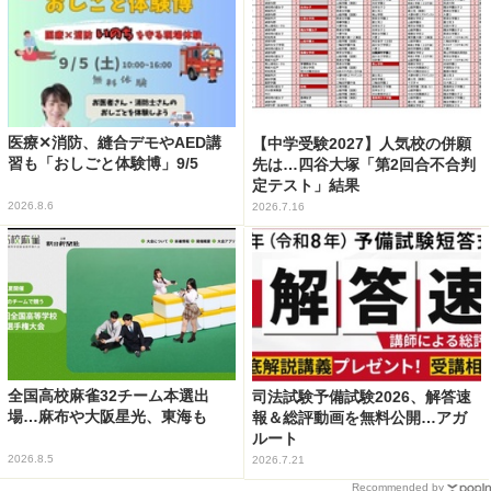
医療✕消防、縫合デモやAED講
【中学受験2027】人気校の併願
習も「おしごと体験博」9/5
先は…四谷大塚「第2回合不合判
定テスト」結果
2026.8.6
2026.7.16
全国高校麻雀32チーム本選出
司法試験予備試験2026、解答速
場…麻布や大阪星光、東海も
報＆総評動画を無料公開…アガ
ルート
2026.8.5
2026.7.21
Recommended by