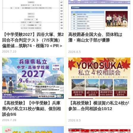
【中学受験2027】四谷大塚、第2
高校囲碁全国大会、団体戦は
回合不合判定テスト（7/5実施）
灘・南山女子部が優勝
偏差値…筑駒74・桜蔭70＜PR＞
2026.7.10
2026.8.5
【高校受験】【中学受験】兵庫
【高校受験】横須賀の私立4校が
県内の私立31校が集結、個別相
参加…合同相談会10/12
談会9/6
2026.7.28
2026.8.5