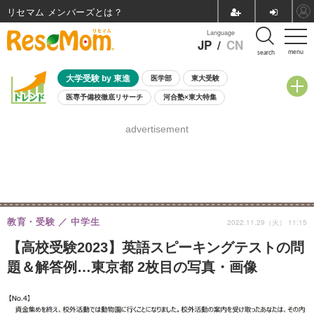
リセマム メンバーズ
Language
JP
/
CN
menu
search
大学受験 by 東進
医学部
東大受験
医専予備校徹底リサーチ
河合塾×東大特集
親子で考える大学選び
高校受験
中学受験
小学校受験
advertisement
共通テスト
夏休み
8月開催学校説明会・相談会
8月開催イベント・WS
全国公立高校 過去問
人気記事
自由研究教材（小学生向け）
自由研究教材（中学生向け）
ランキング
教育・受験
中学生
2022.11.29（火） 11:15
【高校受験2023】英語スピーキングテストの問
題＆解答例…東京都 2枚目の写真・画像