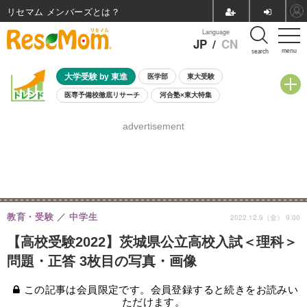
リセマム メンバーズ
Language
JP
/
CN
menu
search
大学受験 by 東進
医学部
東大受験
医専予備校徹底リサーチ
河合塾×東大特集
親子で考える大学選び
高校受験
中学受験
小学校受験
advertisement
共通テスト
夏休み
8月開催学校説明会・相談会
8月開催イベント・WS
全国公立高校 過去問
人気記事
自由研究教材（小学生向け）
自由研究教材（中学生向け）
ランキング
教育・受験
中学生
2022.12.9（金） 9:00
【高校受験2022】茨城県公立高校入試＜理科＞
問題・正答 3枚目の写真・画像
この記事は会員限定です。会員登録すると続きをお読みい
ただけます。