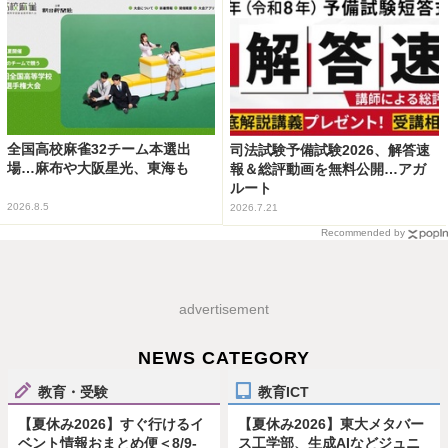
全国高校麻雀32チーム本選出
司法試験予備試験2026、解答速
場…麻布や大阪星光、東海も
報＆総評動画を無料公開…アガ
ルート
2026.8.5
2026.7.21
Recommended by
advertisement
NEWS CATEGORY
教育・受験
教育ICT
【夏休み2026】すぐ行けるイ
【夏休み2026】東大メタバー
ベント情報おまとめ便＜8/9-
ス工学部、生成AIなどジュニ