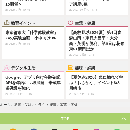
15開催＞
ア講座6選
2026.8.7 Fri 19:45
2026.7.30 Thu 11:15
教育イベント
生活・健康
東京都市大「科学体験教室」
【高校野球2026夏】第4日青
24の実験企画…小中向け9/6
森山田・東日大昌平・大分
商・英明が勝利、第5日は花巻
2026.8.7 Fri 18:15
東vs新田ほか
2026.8.9 Sun 9:15
デジタル生活
趣味・娯楽
Google、アプリ向け年齢確認
【夏休み2026】魚に触れて学
APIを年内に世界展開…未成年
ぶ「おさかな」イベント8/8…
者保護を強化
川崎市
2026.7.31 Fri 13:45
2026.8.7 Fri 10:45
ホーム
›
教育・受験
›
中学生
›
記事
›
写真・画像
TOP