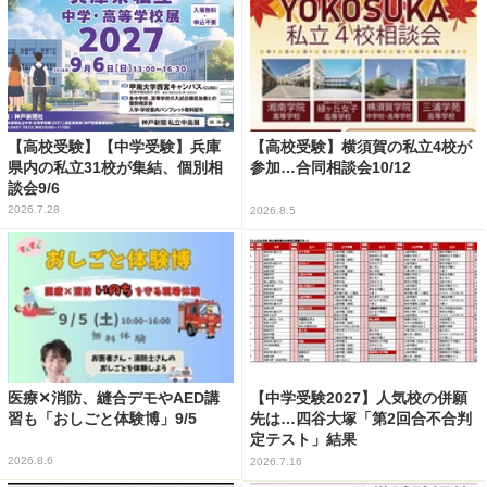
【高校受験】【中学受験】兵庫
【高校受験】横須賀の私立4校が
県内の私立31校が集結、個別相
参加…合同相談会10/12
談会9/6
2026.7.28
2026.8.5
医療✕消防、縫合デモやAED講
【中学受験2027】人気校の併願
習も「おしごと体験博」9/5
先は…四谷大塚「第2回合不合判
定テスト」結果
2026.8.6
2026.7.16