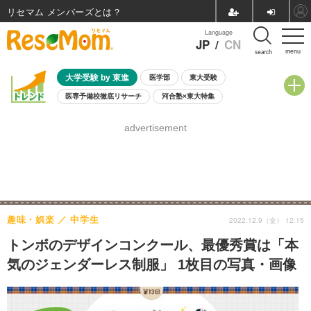
リセマム メンバーズ
Language
JP
/
CN
menu
search
大学受験 by 東進
医学部
東大受験
医専予備校徹底リサーチ
河合塾×東大特集
親子で考える大学選び
高校受験
中学受験
小学校受験
advertisement
共通テスト
夏休み
8月開催学校説明会・相談会
8月開催イベント・WS
全国公立高校 過去問
人気記事
自由研究教材（小学生向け）
自由研究教材（中学生向け）
ランキング
趣味・娯楽
中学生
2022.12.9（金） 12:15
トンボのデザインコンクール、最優秀賞は「本
気のジェンダーレス制服」 1枚目の写真・画像