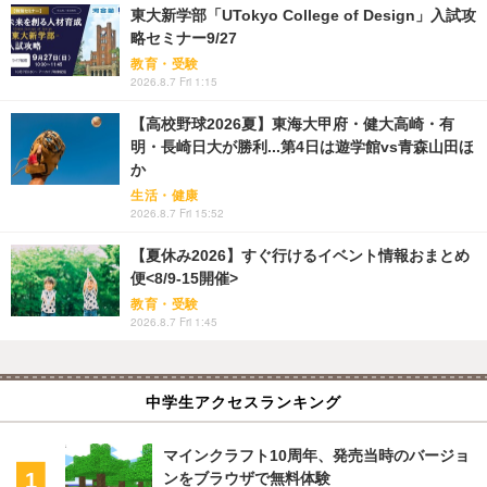
東大新学部「UTokyo College of Design」入試攻
略セミナー9/27
教育・受験
2026.8.7 Fri 1:15
【高校野球2026夏】東海大甲府・健大高崎・有
明・長崎日大が勝利...第4日は遊学館vs青森山田ほ
か
生活・健康
2026.8.7 Fri 15:52
【夏休み2026】すぐ行けるイベント情報おまとめ
便<8/9-15開催>
教育・受験
2026.8.7 Fri 1:45
中学生アクセスランキング
マインクラフト10周年、発売当時のバージョ
ンをブラウザで無料体験