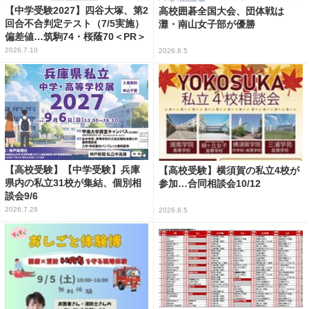
【中学受験2027】四谷大塚、第2
高校囲碁全国大会、団体戦は
回合不合判定テスト（7/5実施）
灘・南山女子部が優勝
偏差値…筑駒74・桜蔭70＜PR＞
2026.7.10
2026.8.5
【高校受験】【中学受験】兵庫
【高校受験】横須賀の私立4校が
県内の私立31校が集結、個別相
参加…合同相談会10/12
談会9/6
2026.7.28
2026.8.5