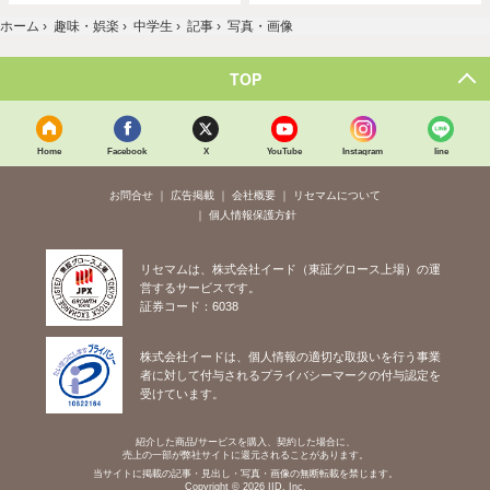
ホーム
›
趣味・娯楽
›
中学生
›
記事
›
写真・画像
TOP
Home
Facebook
X
YouTube
Instagram
line
お問合せ
広告掲載
会社概要
リセマムについて
個人情報保護方針
リセマムは、株式会社イード（東証グロース上場）の運
営するサービスです。
証券コード：6038
株式会社イードは、個人情報の適切な取扱いを行う事業
者に対して付与されるプライバシーマークの付与認定を
受けています。
紹介した商品/サービスを購入、契約した場合に、
売上の一部が弊社サイトに還元されることがあります。
当サイトに掲載の記事・見出し・写真・画像の無断転載を禁じます。
Copyright © 2026 IID, Inc.