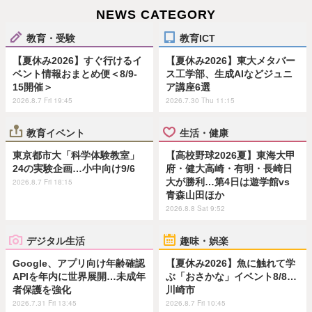
NEWS CATEGORY
教育・受験
教育ICT
【夏休み2026】すぐ行けるイ
【夏休み2026】東大メタバー
ベント情報おまとめ便＜8/9-
ス工学部、生成AIなどジュニ
15開催＞
ア講座6選
2026.8.7 Fri 19:45
2026.7.30 Thu 11:15
教育イベント
生活・健康
東京都市大「科学体験教室」
【高校野球2026夏】東海大甲
24の実験企画…小中向け9/6
府・健大高崎・有明・長崎日
大が勝利…第4日は遊学館vs
2026.8.7 Fri 18:15
青森山田ほか
2026.8.8 Sat 9:52
デジタル生活
趣味・娯楽
Google、アプリ向け年齢確認
【夏休み2026】魚に触れて学
APIを年内に世界展開…未成年
ぶ「おさかな」イベント8/8…
者保護を強化
川崎市
2026.7.31 Fri 13:45
2026.8.7 Fri 10:45