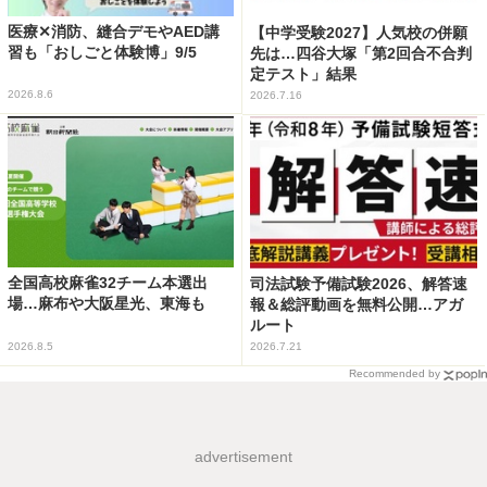
医療✕消防、縫合デモやAED講
【中学受験2027】人気校の併願
習も「おしごと体験博」9/5
先は…四谷大塚「第2回合不合判
定テスト」結果
2026.8.6
2026.7.16
全国高校麻雀32チーム本選出
司法試験予備試験2026、解答速
場…麻布や大阪星光、東海も
報＆総評動画を無料公開…アガ
ルート
2026.8.5
2026.7.21
Recommended by
advertisement