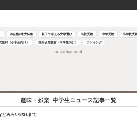
チ
河合塾×東大特集
親子で考える大学選び
高校受験
中学受験
小学校受
究教材（小学生向け）
自由研究教材（中学生向け）
ランキング
advertisement
趣味・娯楽 中学生ニュース記事一覧
なとみらい8/31まで