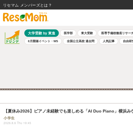
リセマム メンバーズ
大学受験 by 東進
医学部
東大受験
医専予備校徹底リサー
8月開催イベント・WS
全国公立高校 過去問
人気記事
自由研
【夏休み2026】ピアノ未経験でも楽しめる「AI Duo Piano」横浜み
小学生
2026.8.6 Thu 19:45