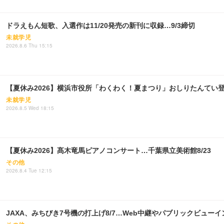
ドラえもん短歌、入選作は11/20発売の新刊に収録…9/3締切
未就学児
2026.8.6 Thu 15:15
【夏休み2026】横浜市役所「わくわく！夏まつり」おしりたんてい登場…
未就学児
2026.8.5 Wed 18:15
【夏休み2026】髙木竜馬ピアノコンサート…千葉県立美術館8/23
その他
2026.8.4 Tue 12:15
JAXA、みちびき7号機の打上げ8/7…Web中継やパブリックビューイ