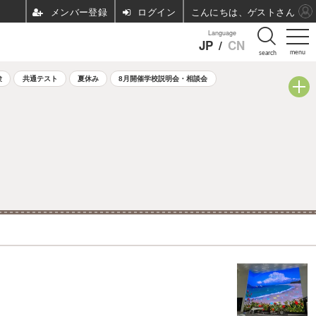
ログイン
こんにちは、ゲストさん
Language
JP
/
CN
menu
search
験
共通テスト
夏休み
8月開催学校説明会・相談会