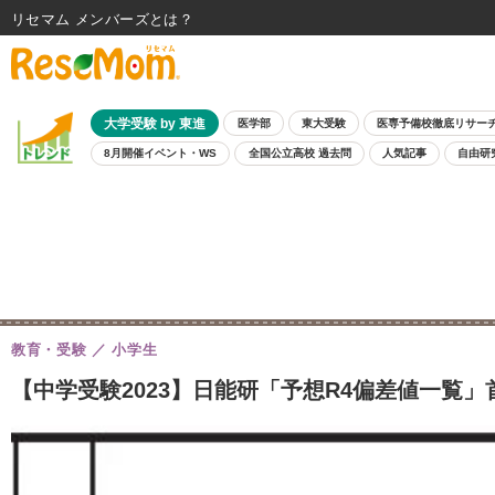
リセマム メンバーズ
大学受験 by 東進
医学部
東大受験
医専予備校徹底リサー
8月開催イベント・WS
全国公立高校 過去問
人気記事
自由研
教育・受験
小学生
【中学受験2023】日能研「予想R4偏差値一覧」