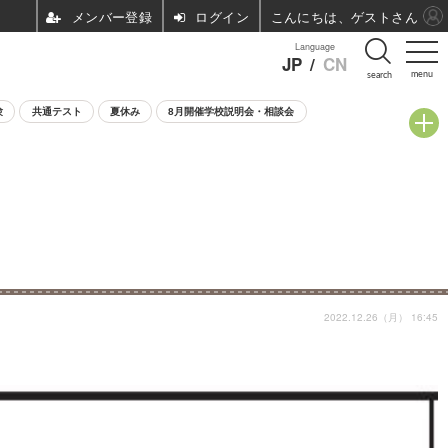
ログイン
こんにちは、ゲストさん
Language
JP
/
CN
menu
search
験
共通テスト
夏休み
8月開催学校説明会・相談会
2022.12.26（月） 16:45