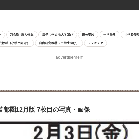
チ
河合塾×東大特集
親子で考える大学選び
高校受験
中学受験
小学校受
究教材（小学生向け）
自由研究教材（中学生向け）
ランキング
advertisement
首都圏12月版 7枚目の写真・画像