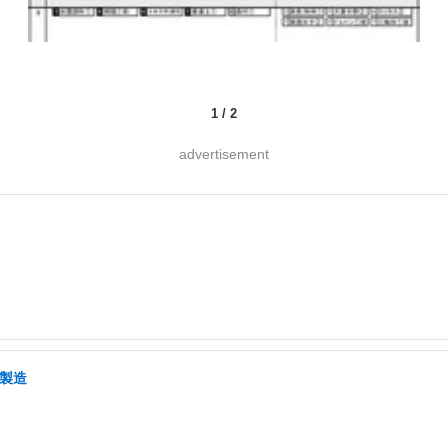
1
/
2
advertisement
・製造