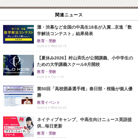
関連ニュース
灘・渋幕など全国の中高生18名が入賞...京進「数
学解法コンテスト」結果発表
教育・受験
2026.8.5 Wed 22:15
【夏休み2026】村山斉氏が公開講義、小中学生の
ための大学講義スクール9月開校
教育・受験
2026.8.6 Thu 1:15
第50回「高校囲碁選手権」春日部・桜蔭が個人優
勝
教育イベント
2026.8.5 Wed 22:45
ネイティブキャンプ、中高生向けニュース英語提
供...毎日更新
教育・受験