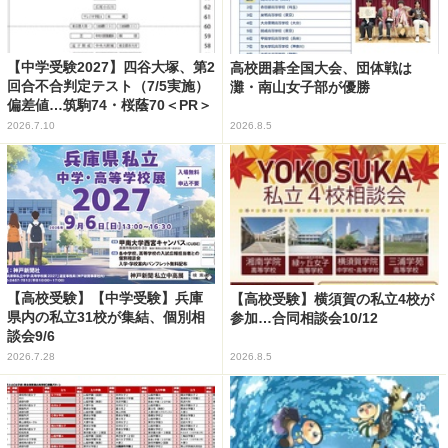
【中学受験2027】四谷大塚、第2
高校囲碁全国大会、団体戦は
回合不合判定テスト（7/5実施）
灘・南山女子部が優勝
偏差値…筑駒74・桜蔭70＜PR＞
2026.7.10
2026.8.5
【高校受験】【中学受験】兵庫
【高校受験】横須賀の私立4校が
県内の私立31校が集結、個別相
参加…合同相談会10/12
談会9/6
2026.7.28
2026.8.5