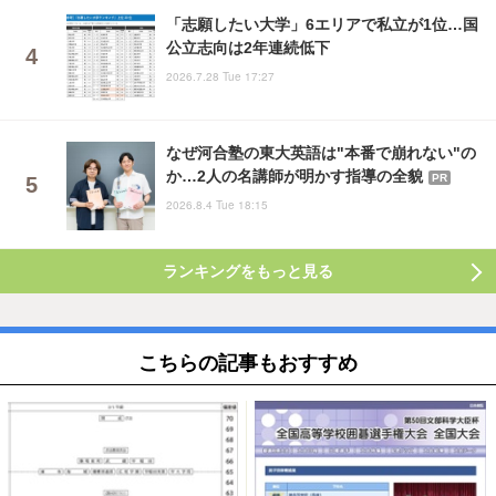
「志願したい大学」6エリアで私立が1位…国
公立志向は2年連続低下
2026.7.28 Tue 17:27
なぜ河合塾の東大英語は"本番で崩れない"の
か…2人の名講師が明かす指導の全貌
PR
2026.8.4 Tue 18:15
ランキングをもっと見る
こちらの記事もおすすめ