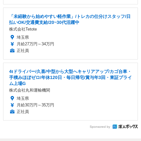
「未経験から始めやすい軽作業」/トレカの仕分けスタッフ/日
払いOK/交通費支給/20~30代活躍中
株式会社Tetote
埼玉県
月給27万円～34万円
正社員
4tドライバー/久喜/中型から大型へキャリアアップ/カゴ台車・
手積みほぼゼロ/年休120日・毎日帰宅/賞与年3回・東証プライ
ム上場G
株式会社丸和運輸機関
埼玉県
月給30万円～35万円
正社員
Sponsored by