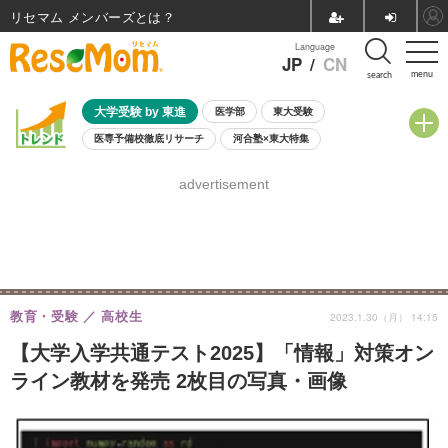
リセマム メンバーズ
Language
JP
/
CN
menu
search
大学受験 by 東進
医学部
東大受験
医専予備校徹底リサーチ
河合塾×東大特集
親子で考える大学選び
高校受験
中学受験
小学校受験
advertisement
共通テスト
夏休み
8月開催学校説明会・相談会
8月開催イベント・WS
全国公立高校 過去問
人気記事
自由研究教材（小学生向け）
自由研究教材（中学生向け）
ランキング
教育・受験
高校生
2023.1.30（月） 14:15
【大学入学共通テスト2025】「情報」対策オン
ライン教材を発売 2枚目の写真・画像