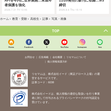
APIを年内に世界展開…未成年
11/20発売の新刊に収録…9/3
者保護を強化
締切
2026.7.31 Fri 13:45
2026.8.6 Thu 15:15
ホーム
›
教育・受験
›
高校生
›
記事
›
写真・画像
TOP
Home
Facebook
X
YouTube
Instagram
line
お問合せ
広告掲載
会社概要
リセマムについて
個人情報保護方針
リセマムは、株式会社イード（東証グロース上場）の運
営するサービスです。
証券コード：6038
株式会社イードは、個人情報の適切な取扱いを行う事業
者に対して付与されるプライバシーマークの付与認定を
受けています。