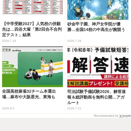
【中学受験2027】人気校の併願
砂金甲子園、神戸女学院が優
先は…四谷大塚「第2回合不合判
勝…全国14校の中高生が腕競う
定テスト」結果
2026.7.16
2026.7.29
全国高校麻雀32チーム本選出
司法試験予備試験2026、解答速
場…麻布や大阪星光、東海も
報＆総評動画を無料公開…アガ
ルート
2026.8.5
2026.7.21
Recommended by