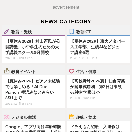
advertisement
NEWS CATEGORY
教育・受験
教育ICT
【夏休み2026】村山斉氏が公
【夏休み2026】東大メタバー
開講義、小中学生のための大
ス工学部、生成AIなどジュニ
学講義スクール9月開校
ア講座6選
2026.8.6 Thu 19:15
2026.7.30 Thu 11:15
教育イベント
生活・健康
【夏休み2026】ピアノ未経験
【高校野球2026夏】仙台育英
でも楽しめる「AI Duo
が開幕戦勝利、第2日は東筑
Piano」横浜みなとみらい
vs神村学園ほか
8/31まで
2026.8.5 Wed 20:32
2026.8.6 Thu 19:45
デジタル生活
趣味・娯楽
Google、アプリ向け年齢確認
ドラえもん短歌、入選作は