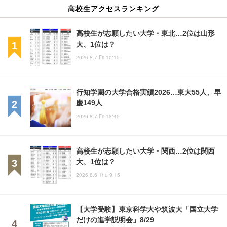
高校生アクセスランキング
高校生が志願したい大学・東北…2位は山形
大、1位は？
2026.8.7 Fri 10:15
行知学園の大学合格実績2026…東大55人、早
慶149人
2026.8.7 Fri 18:45
高校生が志願したい大学・関西…2位は関西
大、1位は？
2026.8.6 Thu 9:15
【大学受験】東京科学大や筑波大「国立大学
だけの進学説明会」8/29