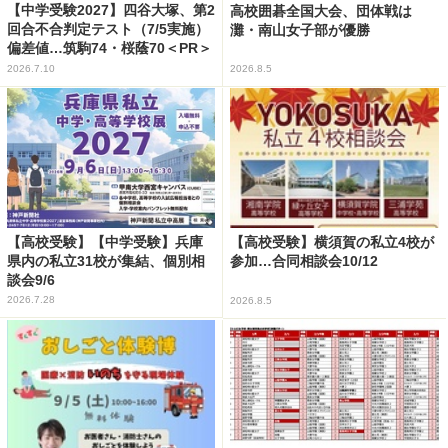
【中学受験2027】四谷大塚、第2
高校囲碁全国大会、団体戦は
回合不合判定テスト（7/5実施）
灘・南山女子部が優勝
偏差値…筑駒74・桜蔭70＜PR＞
2026.7.10
2026.8.5
【高校受験】【中学受験】兵庫
【高校受験】横須賀の私立4校が
県内の私立31校が集結、個別相
参加…合同相談会10/12
談会9/6
2026.7.28
2026.8.5