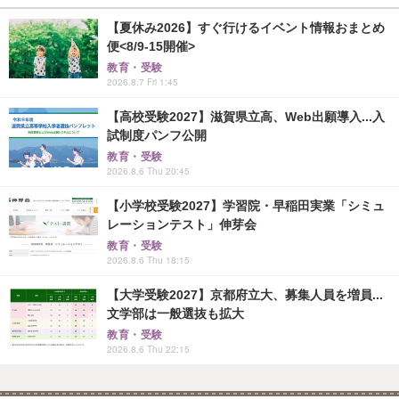
【夏休み2026】すぐ行けるイベント情報おまとめ
便<8/9-15開催>
教育・受験
2026.8.7 Fri 1:45
【高校受験2027】滋賀県立高、Web出願導入...入
試制度パンフ公開
教育・受験
2026.8.6 Thu 20:45
【小学校受験2027】学習院・早稲田実業「シミュ
レーションテスト」伸芽会
教育・受験
2026.8.6 Thu 18:15
【大学受験2027】京都府立大、募集人員を増員...
文学部は一般選抜も拡大
教育・受験
2026.8.6 Thu 22:15