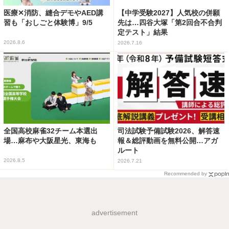
医療✕消防、縫合デモやAED講
【中学受験2027】人気校の併願
習も「おしごと体験博」9/5
先は…四谷大塚「第2回合不合判
定テスト」結果
2026.8.6
2026.7.16
全国高校麻雀32チーム本選出
司法試験予備試験2026、解答速
場…麻布や大阪星光、東海も
報＆総評動画を無料公開…アガ
ルート
2026.8.5
2026.7.21
Recommended by
advertisement