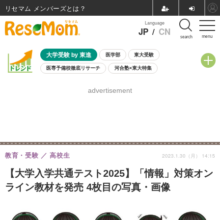
リセマム メンバーズ
Language
JP
/
CN
menu
search
大学受験 by 東進
医学部
東大受験
医専予備校徹底リサーチ
河合塾×東大特集
親子で考える大学選び
高校受験
中学受験
小学校受験
advertisement
共通テスト
夏休み
8月開催学校説明会・相談会
8月開催イベント・WS
全国公立高校 過去問
人気記事
自由研究教材（小学生向け）
自由研究教材（中学生向け）
ランキング
教育・受験
高校生
2023.1.30（月） 14:15
【大学入学共通テスト2025】「情報」対策オン
ライン教材を発売 4枚目の写真・画像