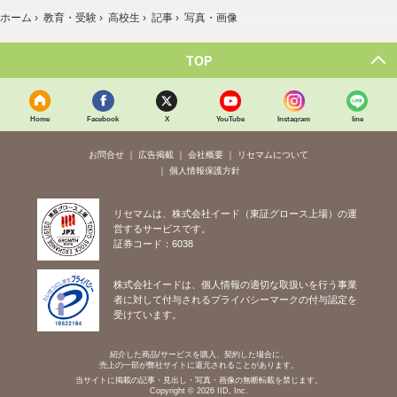
ホーム
›
教育・受験
›
高校生
›
記事
›
写真・画像
TOP
Home
Facebook
X
YouTube
Instagram
line
お問合せ
広告掲載
会社概要
リセマムについて
個人情報保護方針
リセマムは、株式会社イード（東証グロース上場）の運
営するサービスです。
証券コード：6038
株式会社イードは、個人情報の適切な取扱いを行う事業
者に対して付与されるプライバシーマークの付与認定を
受けています。
紹介した商品/サービスを購入、契約した場合に、
売上の一部が弊社サイトに還元されることがあります。
当サイトに掲載の記事・見出し・写真・画像の無断転載を禁じます。
Copyright © 2026 IID, Inc.