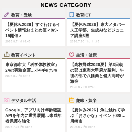
NEWS CATEGORY
教育・受験
教育ICT
【夏休み2026】すぐ行けるイ
【夏休み2026】東大メタバー
ベント情報おまとめ便＜8/9-
ス工学部、生成AIなどジュニ
15開催＞
ア講座6選
2026.8.7 Fri 19:45
2026.7.30 Thu 11:15
教育イベント
生活・健康
東京都市大「科学体験教室」
【高校野球2026夏】第3日朝
24の実験企画…小中向け9/6
の部は東海大甲府が勝利、午
後の部で八幡商と健大高崎が
2026.8.7 Fri 18:15
激突
2026.8.7 Fri 12:45
デジタル生活
趣味・娯楽
Google、アプリ向け年齢確認
【夏休み2026】魚に触れて学
APIを年内に世界展開…未成年
ぶ「おさかな」イベント8/8…
者保護を強化
川崎市
2026.7.31 Fri 13:45
2026.8.7 Fri 10:45