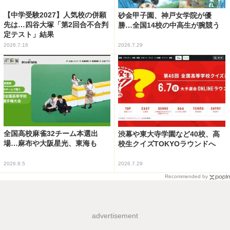
【中学受験2027】人気校の併願
砂金甲子園、神戸女学院が優
先は…四谷大塚「第2回合不合判
勝…全国14校の中高生が腕競う
定テスト」結果
2026.7.16
2026.7.29
全国高校麻雀32チーム本選出
渋幕や東大寺学園など40校、高
場…麻布や大阪星光、東海も
校生クイズTOKYOラウンドへ
2026.8.5
2026.7.29
Recommended by
advertisement