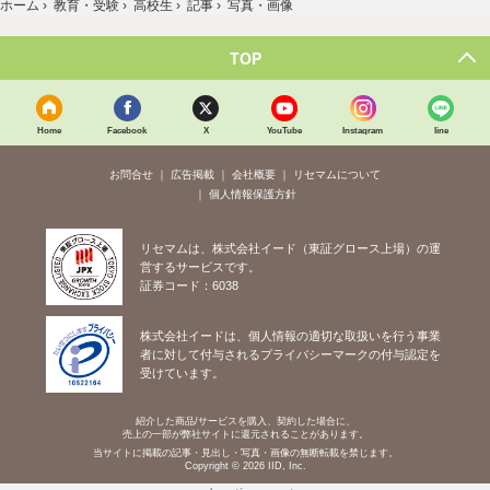
ホーム
›
教育・受験
›
高校生
›
記事
›
写真・画像
TOP
Home
Facebook
X
YouTube
Instagram
line
お問合せ
広告掲載
会社概要
リセマムについて
個人情報保護方針
リセマムは、株式会社イード（東証グロース上場）の運
営するサービスです。
証券コード：6038
株式会社イードは、個人情報の適切な取扱いを行う事業
者に対して付与されるプライバシーマークの付与認定を
受けています。
紹介した商品/サービスを購入、契約した場合に、
売上の一部が弊社サイトに還元されることがあります。
当サイトに掲載の記事・見出し・写真・画像の無断転載を禁じます。
Copyright © 2026 IID, Inc.