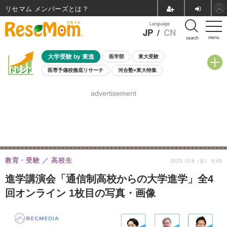
リセマム メンバーズ
Language
JP
/
CN
menu
search
大学受験 by 東進
医学部
東大受験
医専予備校徹底リサーチ
河合塾×東大特集
親子で考える大学選び
高校受験
中学受験
小学校受験
advertisement
共通テスト
夏休み
8月開催学校説明会・相談会
8月開催イベント・WS
全国公立高校 過去問
人気記事
自由研究教材（小学生向け）
自由研究教材（中学生向け）
ランキング
教育・受験
高校生
2023.10.6（金） 9:45
進学講演会「通信制高校からの大学進学」全4
回オンライン 1枚目の写真・画像