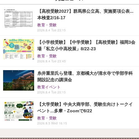
【高校受験2027】群馬県公立高、実施要項公表...
本検査2/16-17
教育・受験
2026.8.4 Tue 23:15
【小学校受験】【中学受験】【高校受験】福岡3会
場「私立小中高校展」8/22-23
教育・受験
2026.8.4 Tue 23:45
糸井重里氏ら登壇、京都橘大が清水寺で学部学科
開設記念の講演会
教育イベント
2026.8.4 Tue 20:15
【大学受験】中央大商学部、受験生向けトークイ
ベント...多摩・Zoomで8/22
教育・受験
2026.8.5 Wed 16:15