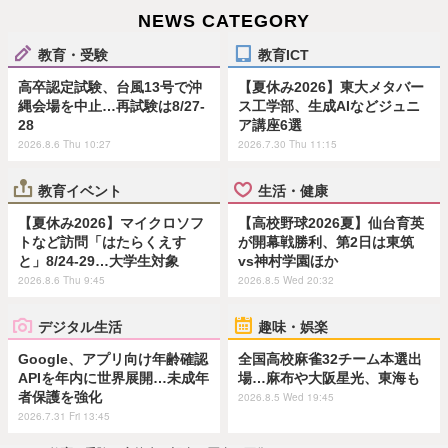
NEWS CATEGORY
教育・受験
教育ICT
高卒認定試験、台風13号で沖
【夏休み2026】東大メタバー
縄会場を中止…再試験は8/27-
ス工学部、生成AIなどジュニ
28
ア講座6選
2026.8.6 Thu 10:27
2026.7.30 Thu 11:15
教育イベント
生活・健康
【夏休み2026】マイクロソフ
【高校野球2026夏】仙台育英
トなど訪問「はたらくえす
が開幕戦勝利、第2日は東筑
と」8/24-29…大学生対象
vs神村学園ほか
2026.8.6 Thu 9:45
2026.8.5 Wed 20:32
デジタル生活
趣味・娯楽
Google、アプリ向け年齢確認
全国高校麻雀32チーム本選出
APIを年内に世界展開…未成年
場…麻布や大阪星光、東海も
者保護を強化
2026.8.5 Wed 19:45
2026.7.31 Fri 13:45