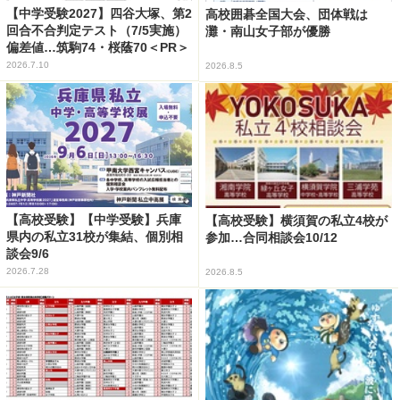
【中学受験2027】四谷大塚、第2
高校囲碁全国大会、団体戦は
回合不合判定テスト（7/5実施）
灘・南山女子部が優勝
偏差値…筑駒74・桜蔭70＜PR＞
2026.7.10
2026.8.5
【高校受験】【中学受験】兵庫
【高校受験】横須賀の私立4校が
県内の私立31校が集結、個別相
参加…合同相談会10/12
談会9/6
2026.7.28
2026.8.5