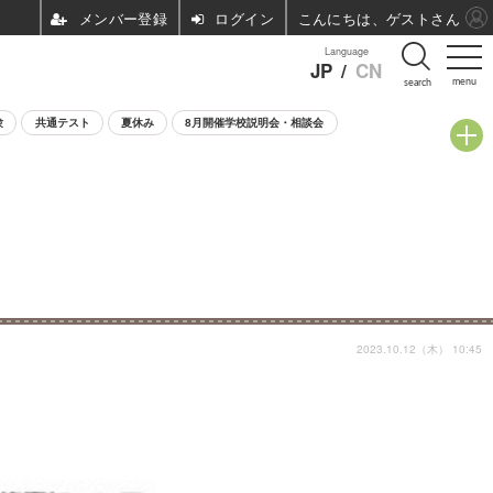
ログイン
こんにちは、ゲストさん
Language
JP
/
CN
menu
search
験
共通テスト
夏休み
8月開催学校説明会・相談会
2023.10.12（木） 10:45