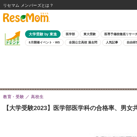
リセマム メンバーズ
大学受験 by 東進
医学部
東大受験
医専予備校徹底リサー
8月開催イベント・WS
全国公立高校 過去問
人気記事
自由研
教育・受験
高校生
【大学受験2023】医学部医学科の合格率、男女共に