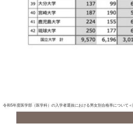
令和5年度医学部（医学科）の⼊学者選抜における男⼥別合格率について＜