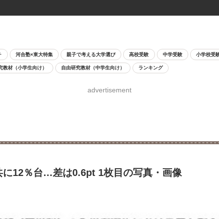
チ
河合塾×東大特集
親子で考える大学選び
高校受験
中学受験
小学校受
究教材（小学生向け）
自由研究教材（中学生向け）
ランキング
advertisement
12％台…差は0.6pt 1枚目の写真・画像