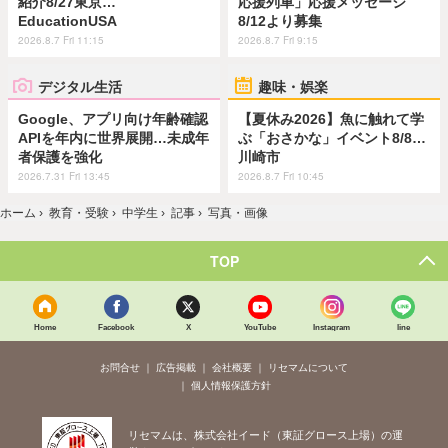
紹介8/27東京…
応援列車」応援メッセージ
EducationUSA
8/12より募集
2026.8.7 Fri 11:15
2026.8.7 Fri 9:15
デジタル生活
趣味・娯楽
Google、アプリ向け年齢確認
【夏休み2026】魚に触れて学
APIを年内に世界展開…未成年
ぶ「おさかな」イベント8/8…
者保護を強化
川崎市
2026.7.31 Fri 13:45
2026.8.7 Fri 10:45
ホーム
›
教育・受験
›
中学生
›
記事
›
写真・画像
TOP
Home
Facebook
X
YouTube
Instagram
line
お問合せ
広告掲載
会社概要
リセマムについて
個人情報保護方針
リセマムは、株式会社イード（東証グロース上場）の運