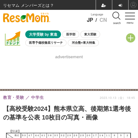
リセマム メンバーズ
Language
JP
/
CN
menu
search
大学受験 by 東進
医学部
東大受験
医専予備校徹底リサーチ
河合塾×東大特集
親子で考える大学選び
高校受験
中学受験
小学校受験
advertisement
共通テスト
夏休み
8月開催学校説明会・相談会
8月開催イベント・WS
全国公立高校 過去問
人気記事
自由研究教材（小学生向け）
自由研究教材（中学生向け）
ランキング
教育・受験
中学生
2023.10.13（金） 18:45
【高校受験2024】熊本県立高、後期第1選考後
の基準を公表 10枚目の写真・画像