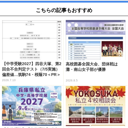
こちらの記事もおすすめ
【中学受験2027】四谷大塚、第2
高校囲碁全国大会、団体戦は
回合不合判定テスト（7/5実施）
灘・南山女子部が優勝
偏差値…筑駒74・桜蔭70＜PR＞
2026.7.10
2026.8.5