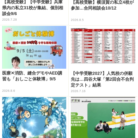
【高校受験】【中学受験】兵庫
【高校受験】横須賀の私立4校が
県内の私立31校が集結、個別相
参加…合同相談会10/12
談会9/6
2026.7.28
2026.8.5
医療✕消防、縫合デモやAED講
【中学受験2027】人気校の併願
習も「おしごと体験博」9/5
先は…四谷大塚「第2回合不合判
定テスト」結果
2026.8.6
2026.7.16