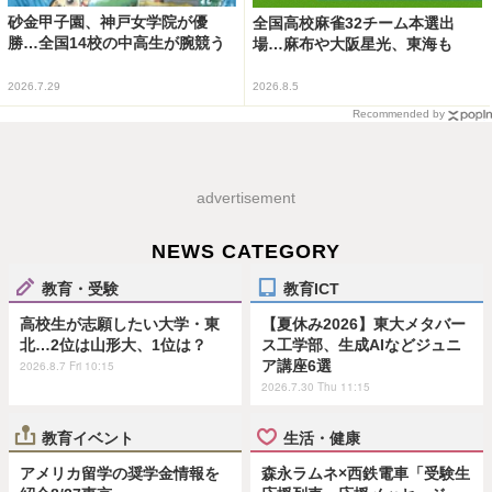
砂金甲子園、神戸女学院が優
全国高校麻雀32チーム本選出
勝…全国14校の中高生が腕競う
場…麻布や大阪星光、東海も
2026.7.29
2026.8.5
Recommended by
advertisement
NEWS CATEGORY
教育・受験
教育ICT
高校生が志願したい大学・東
【夏休み2026】東大メタバー
北…2位は山形大、1位は？
ス工学部、生成AIなどジュニ
ア講座6選
2026.8.7 Fri 10:15
2026.7.30 Thu 11:15
教育イベント
生活・健康
アメリカ留学の奨学金情報を
森永ラムネ×西鉄電車「受験生