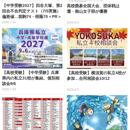
【中学受験2027】四谷大塚、第2
高校囲碁全国大会、団体戦は
回合不合判定テスト（7/5実施）
灘・南山女子部が優勝
偏差値…筑駒74・桜蔭70＜PR＞
2026.7.10
2026.8.5
【高校受験】【中学受験】兵庫
【高校受験】横須賀の私立4校が
県内の私立31校が集結、個別相
参加…合同相談会10/12
談会9/6
2026.7.28
2026.8.5