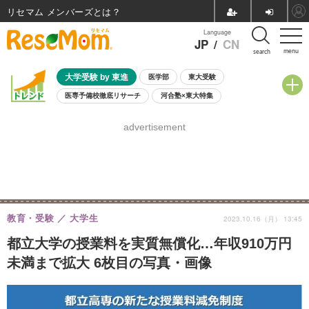
リセマム メンバーズ
Language
JP
/
CN
menu
search
大学受験 by 東進
医学部
東大受験
医専予備校徹底リサーチ
河合塾×東大特集
親子で考える大学選び
高校受験
中学受験
小学校受験
advertisement
共通テスト
夏休み
8月開催学校説明会・相談会
8月開催イベント・WS
全国公立高校 過去問
人気記事
自由研究教材（小学生向け）
自由研究教材（中学生向け）
ランキング
教育・受験
大学生
2023.10.16（月） 13:45
都立大学の授業料を実質無償化…年収910万円
未満まで拡大 6枚目の写真・画像