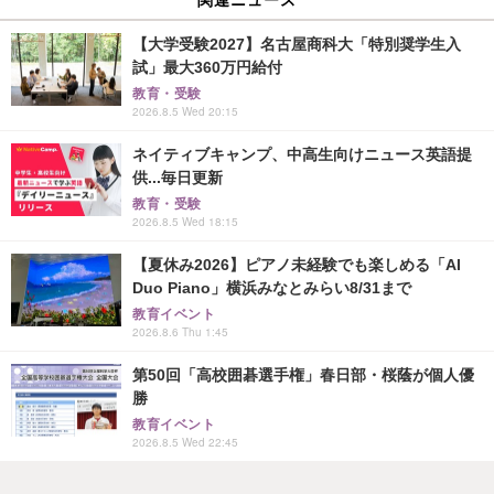
【大学受験2027】名古屋商科大「特別奨学生入
試」最大360万円給付
教育・受験
2026.8.5 Wed 20:15
ネイティブキャンプ、中高生向けニュース英語提
供...毎日更新
教育・受験
2026.8.5 Wed 18:15
【夏休み2026】ピアノ未経験でも楽しめる「AI
Duo Piano」横浜みなとみらい8/31まで
教育イベント
2026.8.6 Thu 1:45
第50回「高校囲碁選手権」春日部・桜蔭が個人優
勝
教育イベント
2026.8.5 Wed 22:45