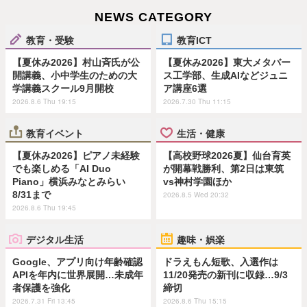
NEWS CATEGORY
教育・受験
教育ICT
【夏休み2026】村山斉氏が公
【夏休み2026】東大メタバー
開講義、小中学生のための大
ス工学部、生成AIなどジュニ
学講義スクール9月開校
ア講座6選
2026.8.6 Thu 19:15
2026.7.30 Thu 11:15
教育イベント
生活・健康
【夏休み2026】ピアノ未経験
【高校野球2026夏】仙台育英
でも楽しめる「AI Duo
が開幕戦勝利、第2日は東筑
Piano」横浜みなとみらい
vs神村学園ほか
8/31まで
2026.8.5 Wed 20:32
2026.8.6 Thu 19:45
デジタル生活
趣味・娯楽
Google、アプリ向け年齢確認
ドラえもん短歌、入選作は
APIを年内に世界展開…未成年
11/20発売の新刊に収録…9/3
者保護を強化
締切
2026.7.31 Fri 13:45
2026.8.6 Thu 15:15