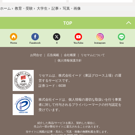
ホーム
›
教育・受験
›
大学生
›
記事
›
写真・画像
TOP
Home
Facebook
X
YouTube
Instagram
line
お問合せ
広告掲載
会社概要
リセマムについて
個人情報保護方針
リセマムは、株式会社イード（東証グロース上場）の運
営するサービスです。
証券コード：6038
株式会社イードは、個人情報の適切な取扱いを行う事業
者に対して付与されるプライバシーマークの付与認定を
受けています。
紹介した商品/サービスを購入、契約した場合に、
売上の一部が弊社サイトに還元されることがあります。
当サイトに掲載の記事・見出し・写真・画像の無断転載を禁じます。