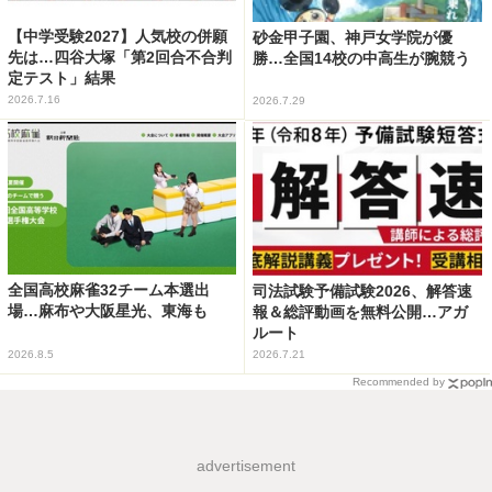
【中学受験2027】人気校の併願
砂金甲子園、神戸女学院が優
先は…四谷大塚「第2回合不合判
勝…全国14校の中高生が腕競う
定テスト」結果
2026.7.16
2026.7.29
全国高校麻雀32チーム本選出
司法試験予備試験2026、解答速
場…麻布や大阪星光、東海も
報＆総評動画を無料公開…アガ
ルート
2026.8.5
2026.7.21
Recommended by
advertisement