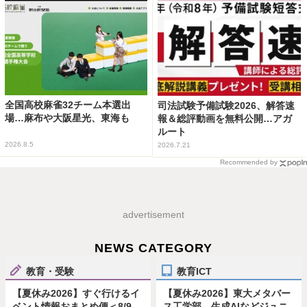
全国高校麻雀32チーム本選出
司法試験予備試験2026、解答速
場…麻布や大阪星光、東海も
報＆総評動画を無料公開…アガ
ルート
2026.8.5
2026.7.21
Recommended by
advertisement
NEWS CATEGORY
教育・受験
教育ICT
【夏休み2026】すぐ行けるイ
【夏休み2026】東大メタバー
ベント情報おまとめ便＜8/9-
ス工学部、生成AIなどジュニ