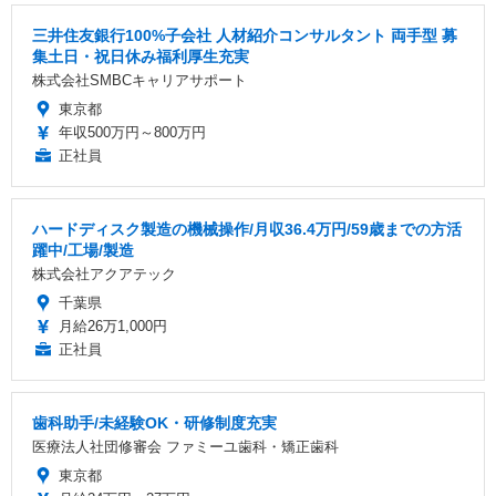
三井住友銀行100%子会社 人材紹介コンサルタント 両手型 募
集土日・祝日休み福利厚生充実
株式会社SMBCキャリアサポート
東京都
年収500万円～800万円
正社員
ハードディスク製造の機械操作/月収36.4万円/59歳までの方活
躍中/工場/製造
株式会社アクアテック
千葉県
月給26万1,000円
正社員
歯科助手/未経験OK・研修制度充実
医療法人社団修審会 ファミーユ歯科・矯正歯科
東京都