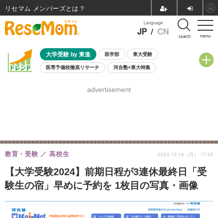
リセマム メンバーズ
Language
JP
/
CN
menu
search
大学受験 by 東進
医学部
東大受験
医専予備校徹底リサーチ
河合塾×東大特集
親子で考える大学選び
高校受験
中学受験
小学校受験
advertisement
共通テスト
夏休み
8月開催学校説明会・相談会
8月開催イベント・WS
全国公立高校 過去問
人気記事
自由研究教材（小学生向け）
自由研究教材（中学生向け）
ランキング
教育・受験
高校生
2023.10.16（月） 17:45
【大学受験2024】前期日程が3連休最終日「受
験生の宿」早めに予約を 1枚目の写真・画像