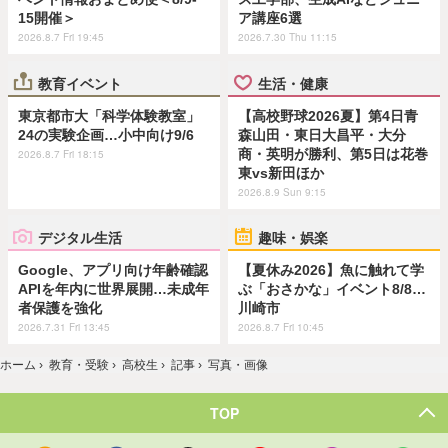
15開催＞
ア講座6選
2026.8.7 Fri 19:45
2026.7.30 Thu 11:15
教育イベント
生活・健康
東京都市大「科学体験教室」
【高校野球2026夏】第4日青
24の実験企画…小中向け9/6
森山田・東日大昌平・大分
商・英明が勝利、第5日は花巻
2026.8.7 Fri 18:15
東vs新田ほか
2026.8.9 Sun 9:15
デジタル生活
趣味・娯楽
Google、アプリ向け年齢確認
【夏休み2026】魚に触れて学
APIを年内に世界展開…未成年
ぶ「おさかな」イベント8/8…
者保護を強化
川崎市
2026.7.31 Fri 13:45
2026.8.7 Fri 10:45
ホーム
›
教育・受験
›
高校生
›
記事
›
写真・画像
TOP