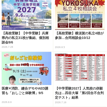
【高校受験】【中学受験】兵庫
【高校受験】横須賀の私立4校が
県内の私立31校が集結、個別相
参加…合同相談会10/12
談会9/6
2026.7.28
2026.8.5
医療✕消防、縫合デモやAED講
【中学受験2027】人気校の併願
習も「おしごと体験博」9/5
先は…四谷大塚「第2回合不合判
定テスト」結果
2026.8.6
2026.7.16