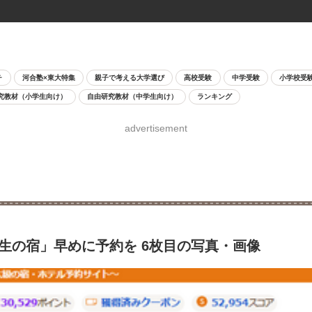
チ
河合塾×東大特集
親子で考える大学選び
高校受験
中学受験
小学校受
究教材（小学生向け）
自由研究教材（中学生向け）
ランキング
advertisement
験生の宿」早めに予約を 6枚目の写真・画像