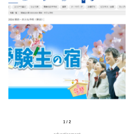
1
/
2
advertisement