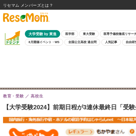
リセマム メンバーズ
大学受験 by 東進
医学部
東大受験
医専予備校徹底リサー
8月開催イベント・WS
全国公立高校 過去問
人気記事
自由研
教育・受験
高校生
【大学受験2024】前期日程が3連休最終日「受