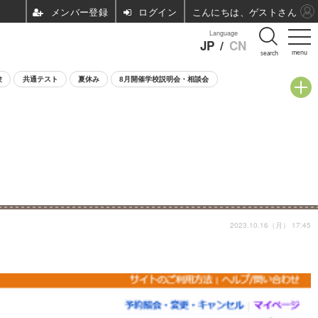
ログイン
こんにちは、ゲストさん
Language
JP
/
CN
menu
search
験
共通テスト
夏休み
8月開催学校説明会・相談会
2023.10.16（月） 17:45