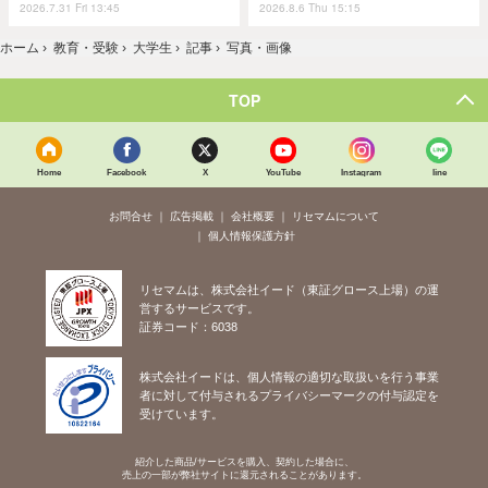
2026.7.31 Fri 13:45
2026.8.6 Thu 15:15
ホーム
›
教育・受験
›
大学生
›
記事
›
写真・画像
TOP
Home
Facebook
X
YouTube
Instagram
line
お問合せ
広告掲載
会社概要
リセマムについて
個人情報保護方針
リセマムは、株式会社イード（東証グロース上場）の運
営するサービスです。
証券コード：6038
株式会社イードは、個人情報の適切な取扱いを行う事業
者に対して付与されるプライバシーマークの付与認定を
受けています。
紹介した商品/サービスを購入、契約した場合に、
売上の一部が弊社サイトに還元されることがあります。