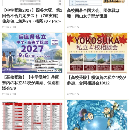
【中学受験2027】四谷大塚、第2
高校囲碁全国大会、団体戦は
回合不合判定テスト（7/5実施）
灘・南山女子部が優勝
偏差値…筑駒74・桜蔭70＜PR＞
2026.7.10
2026.8.5
【高校受験】【中学受験】兵庫
【高校受験】横須賀の私立4校が
県内の私立31校が集結、個別相
参加…合同相談会10/12
談会9/6
2026.7.28
2026.8.5