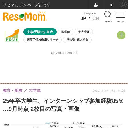
リセマム メンバーズ
Language
JP
/
CN
menu
search
大学受験 by 東進
医学部
東大受験
医専予備校徹底リサーチ
河合塾×東大特集
親子で考える大学選び
高校受験
中学受験
小学校受験
advertisement
共通テスト
夏休み
8月開催学校説明会・相談会
8月開催イベント・WS
全国公立高校 過去問
人気記事
自由研究教材（小学生向け）
自由研究教材（中学生向け）
ランキング
教育・受験
大学生
2023.10.18（水） 11:25
25年卒大学生、インターンシップ参加経験85％
…9月時点 2枚目の写真・画像