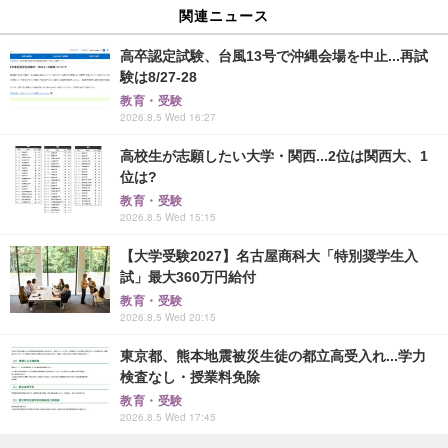
関連ニュース
高卒認定試験、台風13号で沖縄会場を中止...再試
験は8/27-28
教育・受験
2026.8.5 Wed 16:27
高校生が志願したい大学・関西...2位は関西大、1
位は?
教育・受験
2026.8.5 Wed 15:15
【大学受験2027】名古屋商科大「特別奨学生入
試」最大360万円給付
教育・受験
2026.8.5 Wed 20:15
東京都、熊本地震被災生徒の都立高受入れ...学力
検査なし・授業料免除
教育・受験
2026.8.5 Wed 17:45