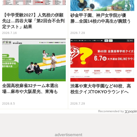
【中学受験2027】人気校の併願
砂金甲子園、神戸女学院が優
先は…四谷大塚「第2回合不合判
勝…全国14校の中高生が腕競う
定テスト」結果
2026.7.16
2026.7.29
全国高校麻雀32チーム本選出
渋幕や東大寺学園など40校、高
場…麻布や大阪星光、東海も
校生クイズTOKYOラウンドへ
2026.8.5
2026.7.29
Recommended by
advertisement