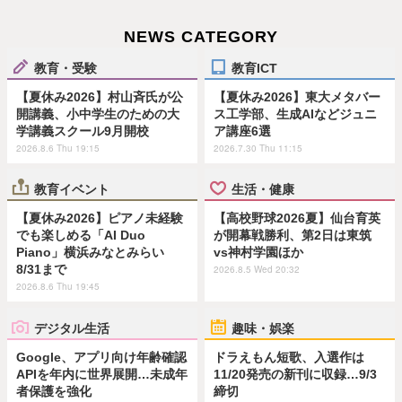
NEWS CATEGORY
教育・受験
教育ICT
【夏休み2026】村山斉氏が公
【夏休み2026】東大メタバー
開講義、小中学生のための大
ス工学部、生成AIなどジュニ
学講義スクール9月開校
ア講座6選
2026.8.6 Thu 19:15
2026.7.30 Thu 11:15
教育イベント
生活・健康
【夏休み2026】ピアノ未経験
【高校野球2026夏】仙台育英
でも楽しめる「AI Duo
が開幕戦勝利、第2日は東筑
Piano」横浜みなとみらい
vs神村学園ほか
8/31まで
2026.8.5 Wed 20:32
2026.8.6 Thu 19:45
デジタル生活
趣味・娯楽
Google、アプリ向け年齢確認
ドラえもん短歌、入選作は
APIを年内に世界展開…未成年
11/20発売の新刊に収録…9/3
者保護を強化
締切