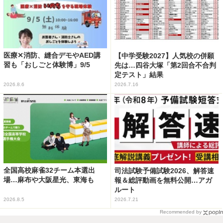
医療✕消防、縫合デモやAED講
【中学受験2027】人気校の併願
習も「おしごと体験博」9/5
先は…四谷大塚「第2回合不合判
定テスト」結果
2026.8.6
2026.7.16
全国高校麻雀32チーム本選出
司法試験予備試験2026、解答速
場…麻布や大阪星光、東海も
報＆総評動画を無料公開…アガ
ルート
2026.8.5
2026.7.21
Recommended by