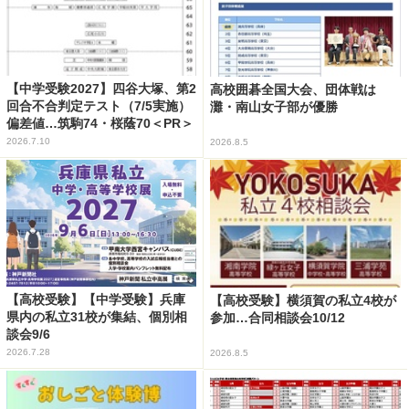
【中学受験2027】四谷大塚、第2
高校囲碁全国大会、団体戦は
回合不合判定テスト（7/5実施）
灘・南山女子部が優勝
偏差値…筑駒74・桜蔭70＜PR＞
2026.7.10
2026.8.5
【高校受験】【中学受験】兵庫
【高校受験】横須賀の私立4校が
県内の私立31校が集結、個別相
参加…合同相談会10/12
談会9/6
2026.7.28
2026.8.5