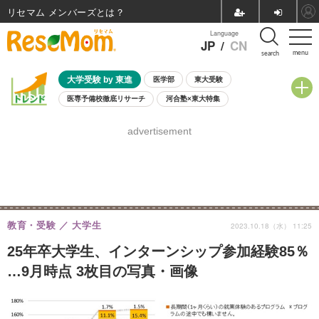
リセマム メンバーズ
Language
JP
/
CN
menu
search
大学受験 by 東進
医学部
東大受験
医専予備校徹底リサーチ
河合塾×東大特集
親子で考える大学選び
高校受験
中学受験
小学校受験
advertisement
共通テスト
夏休み
8月開催学校説明会・相談会
8月開催イベント・WS
全国公立高校 過去問
人気記事
自由研究教材（小学生向け）
自由研究教材（中学生向け）
ランキング
教育・受験
大学生
2023.10.18（水） 11:25
25年卒大学生、インターンシップ参加経験85％
…9月時点 3枚目の写真・画像