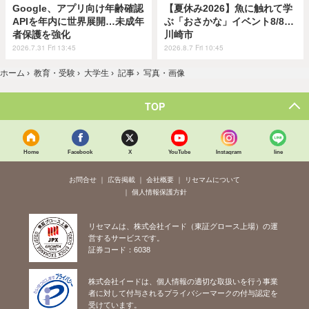
Google、アプリ向け年齢確認
【夏休み2026】魚に触れて学
APIを年内に世界展開…未成年
ぶ「おさかな」イベント8/8…
者保護を強化
川崎市
2026.7.31 Fri 13:45
2026.8.7 Fri 10:45
ホーム
›
教育・受験
›
大学生
›
記事
›
写真・画像
TOP
Home
Facebook
X
YouTube
Instagram
line
お問合せ
広告掲載
会社概要
リセマムについて
個人情報保護方針
リセマムは、株式会社イード（東証グロース上場）の運
営するサービスです。
証券コード：6038
株式会社イードは、個人情報の適切な取扱いを行う事業
者に対して付与されるプライバシーマークの付与認定を
受けています。