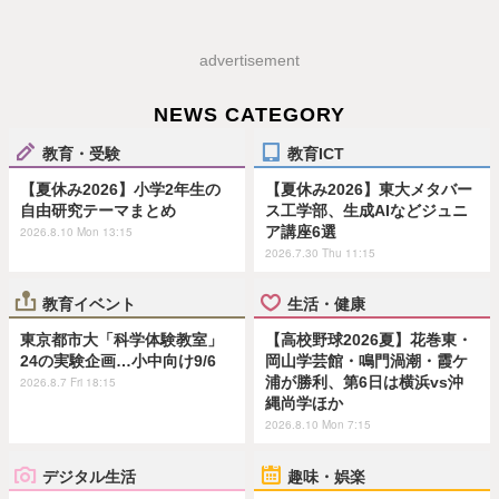
advertisement
NEWS CATEGORY
教育・受験
教育ICT
【夏休み2026】小学2年生の
【夏休み2026】東大メタバー
自由研究テーマまとめ
ス工学部、生成AIなどジュニ
ア講座6選
2026.8.10 Mon 13:15
2026.7.30 Thu 11:15
教育イベント
生活・健康
東京都市大「科学体験教室」
【高校野球2026夏】花巻東・
24の実験企画…小中向け9/6
岡山学芸館・鳴門渦潮・霞ケ
浦が勝利、第6日は横浜vs沖
2026.8.7 Fri 18:15
縄尚学ほか
2026.8.10 Mon 7:15
デジタル生活
趣味・娯楽