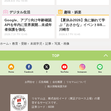
2026.8.6 Thu 19:45
デジタル生活
趣味・娯楽
Google、アプリ向け年齢確認
【夏休み2026】魚に触れて学
APIを年内に世界展開…未成年
ぶ「おさかな」イベント8/8…
者保護を強化
川崎市
2026.7.31 Fri 13:45
2026.8.7 Fri 10:45
ホーム
›
教育・受験
›
未就学児
›
記事
›
写真・画像
TOP
Home
Facebook
X
YouTube
Instagram
line
お問合せ
広告掲載
会社概要
リセマムについて
個人情報保護方針
リセマムは、株式会社イード（東証グロース上場）の運
営するサービスです。
証券コード：6038