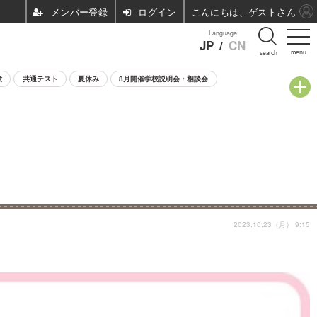
ログイン
こんにちは、ゲストさん
Language
JP
/
CN
menu
search
験
共通テスト
夏休み
8月開催学校説明会・相談会
2023.10.23（月） 9:15