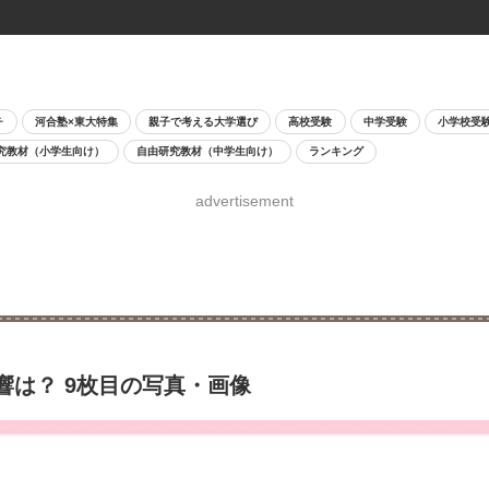
チ
河合塾×東大特集
親子で考える大学選び
高校受験
中学受験
小学校受
究教材（小学生向け）
自由研究教材（中学生向け）
ランキング
advertisement
響は？ 9枚目の写真・画像