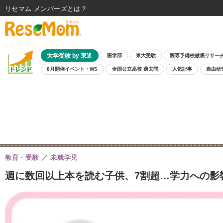
リセマム メンバーズ
大学受験 by 東進
医学部
東大受験
医専予備校徹底リサー
8月開催イベント・WS
全国公立高校 過去問
人気記事
自由研
教育・受験
未就学児
週に数回以上本を読む子供、7割超…学力への影