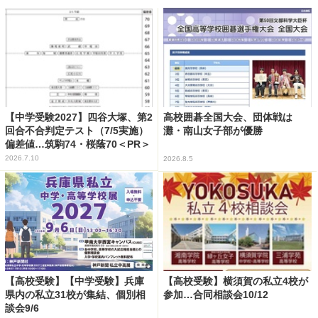
【中学受験2027】四谷大塚、第2
高校囲碁全国大会、団体戦は
回合不合判定テスト（7/5実施）
灘・南山女子部が優勝
偏差値…筑駒74・桜蔭70＜PR＞
2026.7.10
2026.8.5
【高校受験】【中学受験】兵庫
【高校受験】横須賀の私立4校が
県内の私立31校が集結、個別相
参加…合同相談会10/12
談会9/6