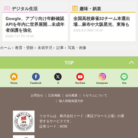
デジタル生活
趣味・娯楽
Google、アプリ向け年齢確認
全国高校麻雀32チーム本選出
APIを年内に世界展開…未成年
場…麻布や大阪星光、東海も
者保護を強化
2026.8.5 Wed 19:45
2026.7.31 Fri 13:45
ホーム
›
教育・受験
›
未就学児
›
記事
›
写真・画像
TOP
Home
Facebook
X
YouTube
Instagram
line
お問合せ
広告掲載
会社概要
リセマムについて
個人情報保護方針
リセマムは、株式会社イード（東証グロース上場）の運
営するサービスです。
証券コード：6038