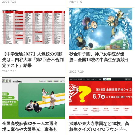
2026.7.28
2026.8.5
【中学受験2027】人気校の併願
砂金甲子園、神戸女学院が優
先は…四谷大塚「第2回合不合判
勝…全国14校の中高生が腕競う
定テスト」結果
2026.7.16
2026.7.29
全国高校麻雀32チーム本選出
渋幕や東大寺学園など40校、高
場…麻布や大阪星光、東海も
校生クイズTOKYOラウンドへ