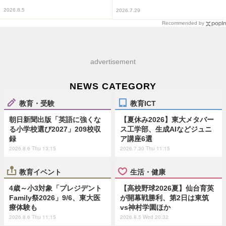
2026.8.5
2026.7.29
Recommended by
advertisement
NEWS CATEGORY
教育・受験
教育ICT
朝日新聞出版「英語に強くな
【夏休み2026】東大メタバー
る小学校選び2027」209校収
ス工学部、生成AIなどジュニ
録
ア講座6選
2026.8.6 Thu 13:15
2026.7.30 Thu 11:15
教育イベント
生活・健康
4歳～小3対象「プレジデント
【高校野球2026夏】仙台育英
Family祭2026」9/6、東大医
が開幕戦勝利、第2日は東筑
療体験も
vs神村学園ほか
2026.8.6 Thu 11:15
2026.8.5 Wed 20:32