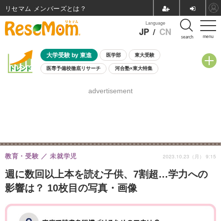
リセマム メンバーズ
Language
JP
/
CN
menu
search
大学受験 by 東進
医学部
東大受験
医専予備校徹底リサーチ
河合塾×東大特集
親子で考える大学選び
高校受験
中学受験
小学校受験
advertisement
共通テスト
夏休み
8月開催学校説明会・相談会
8月開催イベント・WS
全国公立高校 過去問
人気記事
自由研究教材（小学生向け）
自由研究教材（中学生向け）
ランキング
教育・受験
未就学児
2023.10.23（月） 9:15
週に数回以上本を読む子供、7割超…学力への
影響は？ 10枚目の写真・画像