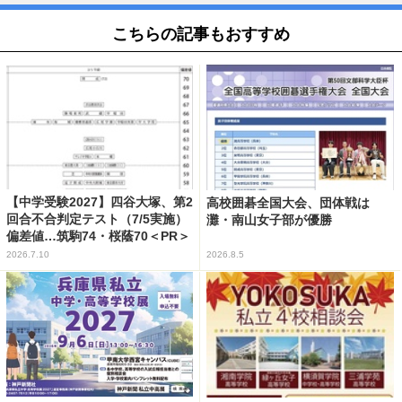
こちらの記事もおすすめ
【中学受験2027】四谷大塚、第2
高校囲碁全国大会、団体戦は
回合不合判定テスト（7/5実施）
灘・南山女子部が優勝
偏差値…筑駒74・桜蔭70＜PR＞
2026.7.10
2026.8.5