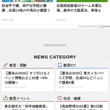
砂金甲子園、神戸女学院が優
全国高校麻雀32チーム本選出
勝…全国14校の中高生が腕競う
場…麻布や大阪星光、東海も
2026.7.29
2026.8.5
Recommended by
advertisement
NEWS CATEGORY
教育・受験
教育ICT
【夏休み2026】すぐ行けるイ
【夏休み2026】東大メタバー
ベント情報おまとめ便＜8/9-
ス工学部、生成AIなどジュニ
15開催＞
ア講座6選
2026.8.7 Fri 19:45
2026.7.30 Thu 11:15
教育イベント
生活・健康
東京都市大「科学体験教室」
【高校野球2026夏】第3日朝