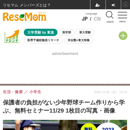
リセマム メンバーズ
Language
JP
/
CN
menu
search
大学受験 by 東進
医学部
東大受験
医専予備校徹底リサーチ
河合塾×東大特集
親子で考える大学選び
高校受験
中学受験
小学校受験
advertisement
共通テスト
夏休み
8月開催学校説明会・相談会
8月開催イベント・WS
全国公立高校 過去問
人気記事
自由研究教材（小学生向け）
自由研究教材（中学生向け）
ランキング
生活・健康
小学生
2023.10.25（水） 12:15
保護者の負担がない少年野球チーム作りから学
ぶ、無料セミナー11/29 1枚目の写真・画像