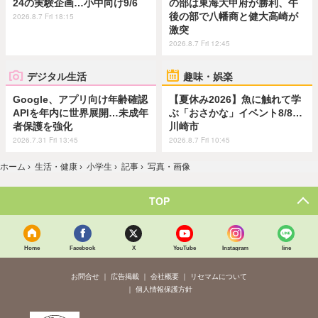
24の実験企画…小中向け9/6
の部は東海大甲府が勝利、午
後の部で八幡商と健大高崎が
2026.8.7 Fri 18:15
激突
2026.8.7 Fri 12:45
デジタル生活
趣味・娯楽
Google、アプリ向け年齢確認
【夏休み2026】魚に触れて学
APIを年内に世界展開…未成年
ぶ「おさかな」イベント8/8…
者保護を強化
川崎市
2026.7.31 Fri 13:45
2026.8.7 Fri 10:45
ホーム
›
生活・健康
›
小学生
›
記事
›
写真・画像
TOP
Home
Facebook
X
YouTube
Instagram
line
お問合せ
広告掲載
会社概要
リセマムについて
個人情報保護方針