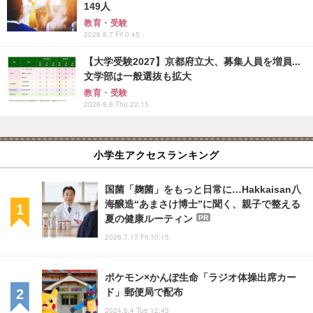
149人
教育・受験
2026.8.7 Fri 0:45
【大学受験2027】京都府立大、募集人員を増員...
文学部は一般選抜も拡大
教育・受験
2026.8.6 Thu 22:15
小学生アクセスランキング
国菌「麹菌」をもっと日常に…Hakkaisan八
海醸造“あまさけ博士”に聞く、親子で整える
夏の健康ルーティン
PR
2026.7.17 Fri 10:15
ポケモン×かんぽ生命「ラジオ体操出席カー
ド」郵便局で配布
2024.6.4 Tue 12:45