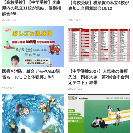
【高校受験】【中学受験】兵庫
【高校受験】横須賀の私立4校が
県内の私立31校が集結、個別相
参加…合同相談会10/12
談会9/6
2026.7.28
2026.8.5
医療✕消防、縫合デモやAED講
【中学受験2027】人気校の併願
習も「おしごと体験博」9/5
先は…四谷大塚「第2回合不合判
定テスト」結果
2026.8.6
2026.7.16