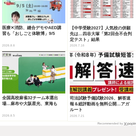
医療✕消防、縫合デモやAED講
【中学受験2027】人気校の併願
習も「おしごと体験博」9/5
先は…四谷大塚「第2回合不合判
定テスト」結果
2026.8.6
2026.7.16
全国高校麻雀32チーム本選出
司法試験予備試験2026、解答速
場…麻布や大阪星光、東海も
報＆総評動画を無料公開…アガ
ルート
2026.8.5
2026.7.21
Recommended by