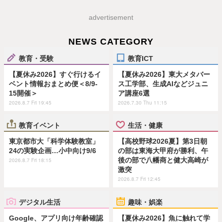
advertisement
NEWS CATEGORY
教育・受験
教育ICT
【夏休み2026】すぐ行けるイ
【夏休み2026】東大メタバー
ベント情報おまとめ便＜8/9-
ス工学部、生成AIなどジュニ
15開催＞
ア講座6選
2026.8.7 Fri 19:45
2026.7.30 Thu 11:15
教育イベント
生活・健康
東京都市大「科学体験教室」
【高校野球2026夏】第3日朝
24の実験企画…小中向け9/6
の部は東海大甲府が勝利、午
後の部で八幡商と健大高崎が
2026.8.7 Fri 18:15
激突
2026.8.7 Fri 12:45
デジタル生活
趣味・娯楽
Google、アプリ向け年齢確認
【夏休み2026】魚に触れて学