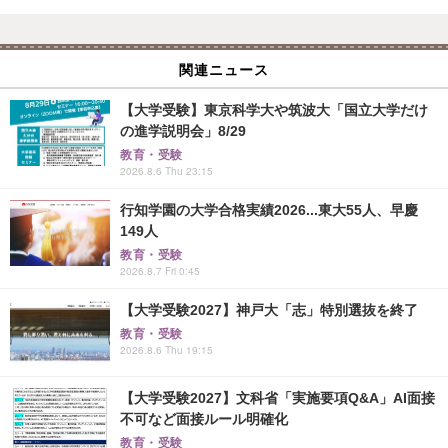
関連ニュース
【大学受験】東京科学大や筑波大「国立大学だけ
の進学説明会」8/29
教育・受験
2026.8.6 Thu 23:15
行知学園の大学合格実績2026...東大55人、早慶
149人
教育・受験
2026.8.7 Fri 0:45
【大学受験2027】神戸大「志」特別選抜を終了
教育・受験
2026.8.6 Thu 19:15
【大学受験2027】文科省「実施要項Q&A」AI面接
不可など面接ルール明確化
教育・受験