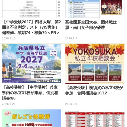
【中学受験2027】四谷大塚、第2
高校囲碁全国大会、団体戦は
回合不合判定テスト（7/5実施）
灘・南山女子部が優勝
偏差値…筑駒74・桜蔭70＜PR＞
2026.7.10
2026.8.5
【高校受験】【中学受験】兵庫
【高校受験】横須賀の私立4校が
県内の私立31校が集結、個別相
参加…合同相談会10/12
談会9/6
2026.7.28
2026.8.5