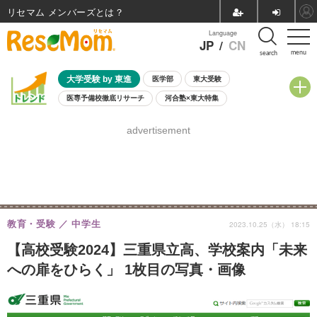
リセマム メンバーズ
Language
JP
/
CN
menu
search
大学受験 by 東進
医学部
東大受験
医専予備校徹底リサーチ
河合塾×東大特集
親子で考える大学選び
高校受験
中学受験
小学校受験
advertisement
共通テスト
夏休み
8月開催学校説明会・相談会
8月開催イベント・WS
全国公立高校 過去問
人気記事
自由研究教材（小学生向け）
自由研究教材（中学生向け）
ランキング
教育・受験
中学生
2023.10.25（水） 18:15
【高校受験2024】三重県立高、学校案内「未来
への扉をひらく」 1枚目の写真・画像