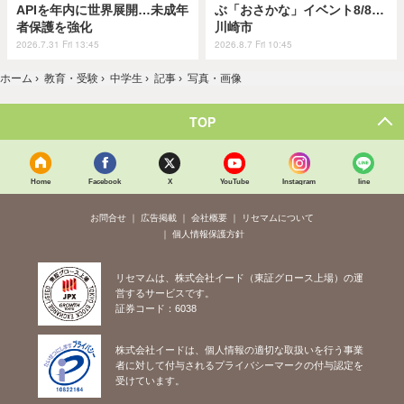
APIを年内に世界展開…未成年
ぶ「おさかな」イベント8/8…
者保護を強化
川崎市
2026.7.31 Fri 13:45
2026.8.7 Fri 10:45
ホーム
›
教育・受験
›
中学生
›
記事
›
写真・画像
TOP
Home
Facebook
X
YouTube
Instagram
line
お問合せ
広告掲載
会社概要
リセマムについて
個人情報保護方針
リセマムは、株式会社イード（東証グロース上場）の運
営するサービスです。
証券コード：6038
株式会社イードは、個人情報の適切な取扱いを行う事業
者に対して付与されるプライバシーマークの付与認定を
受けています。