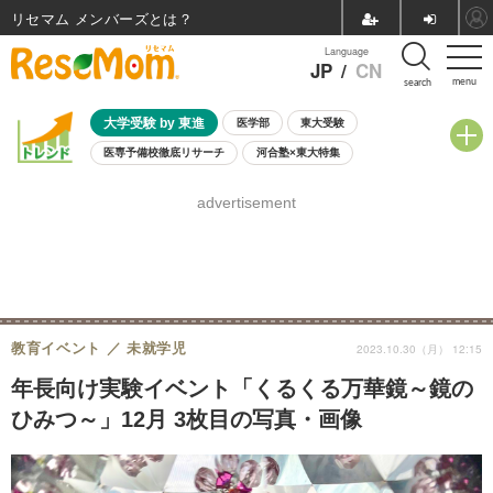
リセマム メンバーズ
Language
JP
/
CN
menu
search
大学受験 by 東進
医学部
東大受験
医専予備校徹底リサーチ
河合塾×東大特集
親子で考える大学選び
高校受験
中学受験
小学校受験
advertisement
共通テスト
夏休み
8月開催学校説明会・相談会
8月開催イベント・WS
全国公立高校 過去問
人気記事
自由研究教材（小学生向け）
自由研究教材（中学生向け）
ランキング
教育イベント
未就学児
2023.10.30（月） 12:15
年長向け実験イベント「くるくる万華鏡～鏡の
ひみつ～」12月 3枚目の写真・画像