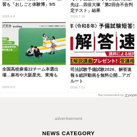
習も「おしごと体験博」9/5
先は…四谷大塚「第2回合不合判
定テスト」結果
2026.8.6
2026.7.16
全国高校麻雀32チーム本選出
司法試験予備試験2026、解答速
場…麻布や大阪星光、東海も
報＆総評動画を無料公開…アガ
ルート
2026.8.5
2026.7.21
Recommended by
advertisement
NEWS CATEGORY