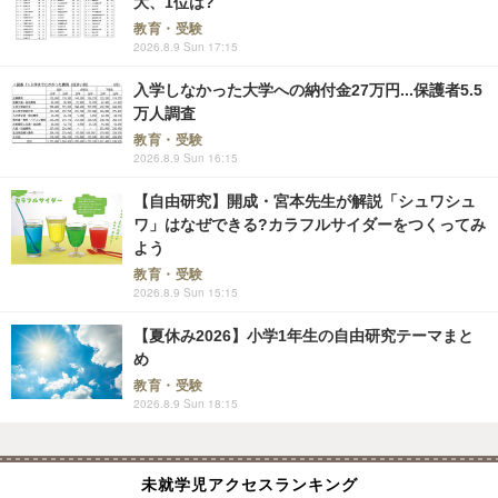
大、1位は?
教育・受験
2026.8.9 Sun 17:15
入学しなかった大学への納付金27万円...保護者5.5
万人調査
教育・受験
2026.8.9 Sun 16:15
【自由研究】開成・宮本先生が解説「シュワシュ
ワ」はなぜできる?カラフルサイダーをつくってみ
よう
教育・受験
2026.8.9 Sun 15:15
【夏休み2026】小学1年生の自由研究テーマまと
め
教育・受験
2026.8.9 Sun 18:15
未就学児アクセスランキング