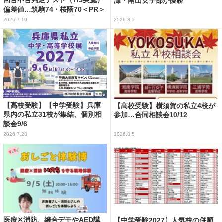
回合不合判定テスト（7/5実施）
灘・南山女子部が優勝
偏差値…筑駒74・桜蔭70＜PR＞
2026.7.10
2026.8.5
【高校受験】【中学受験】兵庫
【高校受験】横須賀の私立4校が
県内の私立31校が集結、個別相
参加…合同相談会10/12
談会9/6
2026.7.28
2026.8.5
医療✕消防、縫合デモやAED講
【中学受験2027】人気校の併願