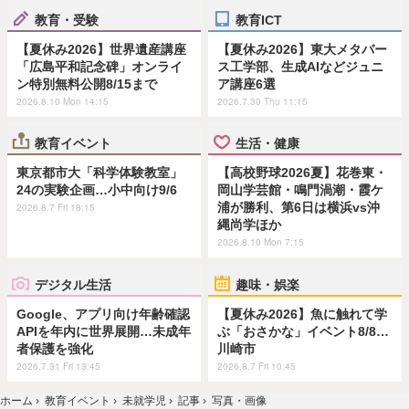
教育・受験
教育ICT
【夏休み2026】世界遺産講座
【夏休み2026】東大メタバー
「広島平和記念碑」オンライ
ス工学部、生成AIなどジュニ
ン特別無料公開8/15まで
ア講座6選
2026.8.10 Mon 14:15
2026.7.30 Thu 11:15
教育イベント
生活・健康
東京都市大「科学体験教室」
【高校野球2026夏】花巻東・
24の実験企画…小中向け9/6
岡山学芸館・鳴門渦潮・霞ケ
浦が勝利、第6日は横浜vs沖
2026.8.7 Fri 18:15
縄尚学ほか
2026.8.10 Mon 7:15
デジタル生活
趣味・娯楽
Google、アプリ向け年齢確認
【夏休み2026】魚に触れて学
APIを年内に世界展開…未成年
ぶ「おさかな」イベント8/8…
者保護を強化
川崎市
2026.7.31 Fri 13:45
2026.8.7 Fri 10:45
ホーム
›
教育イベント
›
未就学児
›
記事
›
写真・画像