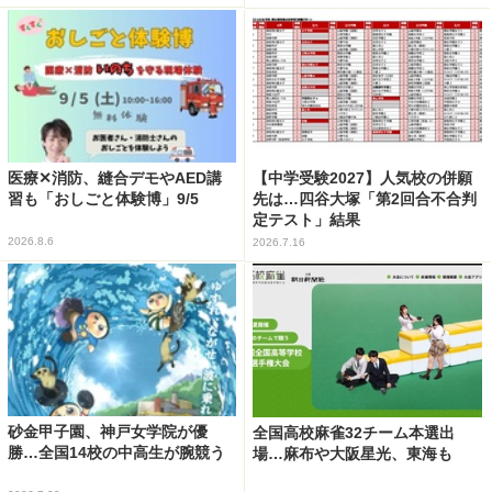
医療✕消防、縫合デモやAED講
【中学受験2027】人気校の併願
習も「おしごと体験博」9/5
先は…四谷大塚「第2回合不合判
定テスト」結果
2026.8.6
2026.7.16
砂金甲子園、神戸女学院が優
全国高校麻雀32チーム本選出
勝…全国14校の中高生が腕競う
場…麻布や大阪星光、東海も