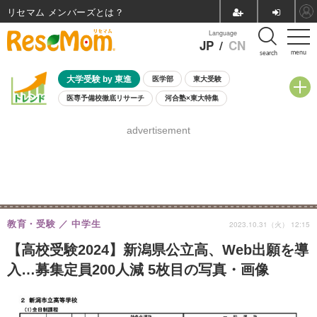
リセマム メンバーズ
Language
JP
/
CN
menu
search
大学受験 by 東進
医学部
東大受験
医専予備校徹底リサーチ
河合塾×東大特集
親子で考える大学選び
高校受験
中学受験
小学校受験
advertisement
共通テスト
夏休み
8月開催学校説明会・相談会
8月開催イベント・WS
全国公立高校 過去問
人気記事
自由研究教材（小学生向け）
自由研究教材（中学生向け）
ランキング
教育・受験
中学生
2023.10.31（火） 12:15
【高校受験2024】新潟県公立高、Web出願を導
入…募集定員200人減 5枚目の写真・画像