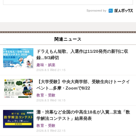
Sponsored by
関連ニュース
ドラえもん短歌、入選作は11/20発売の新刊に収
録...9/3締切
趣味・娯楽
2026.8.5 Wed 21:15
【大学受験】中央大商学部、受験生向けトークイ
ベント...多摩・Zoomで8/22
教育・受験
2026.8.5 Wed 16:15
灘・渋幕など全国の中高生18名が入賞...京進「数
学解法コンテスト」結果発表
教育・受験
2026.8.5 Wed 22:15