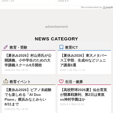
2026.7.29
2026.8.5
Recommended by
advertisement
NEWS CATEGORY
教育・受験
教育ICT
【夏休み2026】村山斉氏が公
【夏休み2026】東大メタバー
開講義、小中学生のための大
ス工学部、生成AIなどジュニ
学講義スクール9月開校
ア講座6選
2026.8.6 Thu 19:15
2026.7.30 Thu 11:15
教育イベント
生活・健康
【夏休み2026】ピアノ未経験
【高校野球2026夏】仙台育英
でも楽しめる「AI Duo
が開幕戦勝利、第2日は東筑
Piano」横浜みなとみらい
vs神村学園ほか
8/31まで
2026.8.5 Wed 20:32
2026.8.6 Thu 19:45