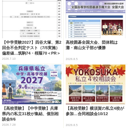
【中学受験2027】四谷大塚、第2
高校囲碁全国大会、団体戦は
回合不合判定テスト（7/5実施）
灘・南山女子部が優勝
偏差値…筑駒74・桜蔭70＜PR＞
2026.7.10
2026.8.5
【高校受験】【中学受験】兵庫
【高校受験】横須賀の私立4校が
県内の私立31校が集結、個別相
参加…合同相談会10/12
談会9/6
2026.7.28
2026.8.5