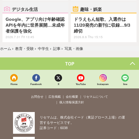
デジタル生活
趣味・娯楽
Google、アプリ向け年齢確認
ドラえもん短歌、入選作は
APIを年内に世界展開…未成年
11/20発売の新刊に収録…9/3
者保護を強化
締切
2026.7.31 Fri 13:45
2026.8.6 Thu 15:15
ホーム
›
教育・受験
›
中学生
›
記事
›
写真・画像
TOP
Home
Facebook
X
YouTube
Instagram
line
お問合せ
広告掲載
会社概要
リセマムについて
個人情報保護方針
リセマムは、株式会社イード（東証グロース上場）の運
営するサービスです。
証券コード：6038