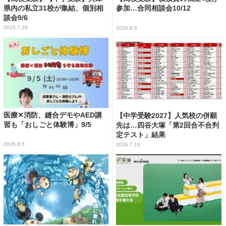
県内の私立31校が集結、個別相
参加…合同相談会10/12
談会9/6
2026.7.28
2026.8.5
医療✕消防、縫合デモやAED講
【中学受験2027】人気校の併願
習も「おしごと体験博」9/5
先は…四谷大塚「第2回合不合判
定テスト」結果
2026.8.6
2026.7.16