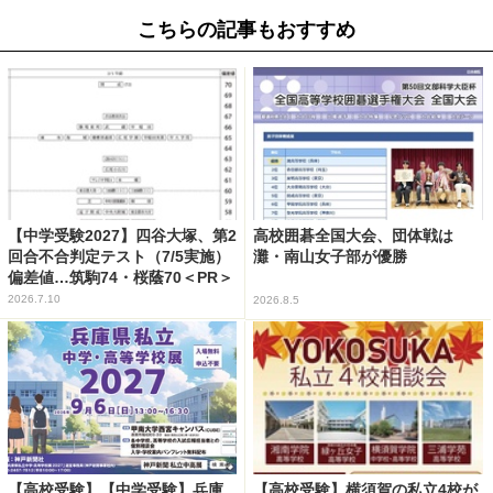
こちらの記事もおすすめ
【中学受験2027】四谷大塚、第2
高校囲碁全国大会、団体戦は
回合不合判定テスト（7/5実施）
灘・南山女子部が優勝
偏差値…筑駒74・桜蔭70＜PR＞
2026.7.10
2026.8.5
【高校受験】【中学受験】兵庫
【高校受験】横須賀の私立4校が