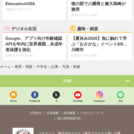
EducationUSA
後の部で八幡商と健大高崎が
激突
2026.8.7 Fri 11:15
2026.8.7 Fri 12:45
デジタル生活
趣味・娯楽
Google、アプリ向け年齢確認
【夏休み2026】魚に触れて学
APIを年内に世界展開…未成年
ぶ「おさかな」イベント8/8…
者保護を強化
川崎市
2026.7.31 Fri 13:45
2026.8.7 Fri 10:45
ホーム
›
教育・受験
›
中学生
›
記事
›
写真・画像
TOP
Home
Facebook
X
YouTube
Instagram
line
お問合せ
広告掲載
会社概要
リセマムについて
個人情報保護方針
リセマムは、株式会社イード（東証グロース上場）の運