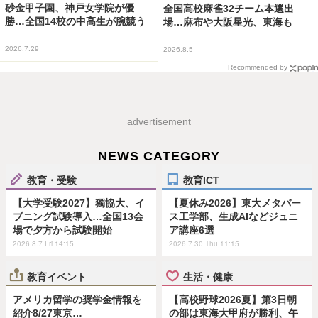
砂金甲子園、神戸女学院が優
全国高校麻雀32チーム本選出
勝…全国14校の中高生が腕競う
場…麻布や大阪星光、東海も
2026.7.29
2026.8.5
Recommended by
advertisement
NEWS CATEGORY
教育・受験
教育ICT
【大学受験2027】獨協大、イ
【夏休み2026】東大メタバー
ブニング試験導入…全国13会
ス工学部、生成AIなどジュニ
場で夕方から試験開始
ア講座6選
2026.8.7 Fri 14:15
2026.7.30 Thu 11:15
教育イベント
生活・健康
アメリカ留学の奨学金情報を
【高校野球2026夏】第3日朝
紹介8/27東京…
の部は東海大甲府が勝利、午