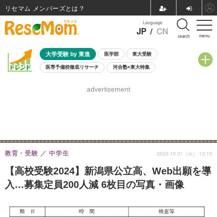
リセマム メンバーズ
Language
JP
/
CN
menu
search
大学受験 by 東進
医学部
東大受験
医専予備校徹底リサーチ
河合塾×東大特集
親子で考える大学選び
高校受験
中学受験
小学校受験
advertisement
共通テスト
夏休み
8月開催学校説明会・相談会
8月開催イベント・WS
全国公立高校 過去問
人気記事
自由研究教材（小学生向け）
自由研究教材（中学生向け）
ランキング
教育・受験
中学生
2023.10.31（火） 12:15
【高校受験2024】新潟県公立高、Web出願を導
入…募集定員200人減 6枚目の写真・画像