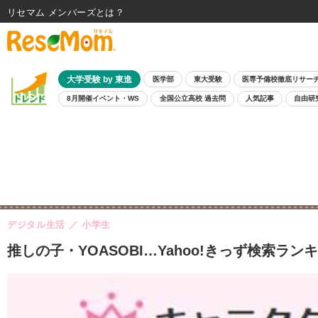
リセマム メンバーズ
大学受験 by 東進
医学部
東大受験
医専予備校徹底リサー
8月開催イベント・WS
全国公立高校 過去問
人気記事
自由研
デジタル生活
小学生
推しの子・YOASOBI…Yahoo!きっず検索ラン