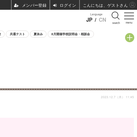
ログイン
こんにちは、ゲストさん
Language
JP
/
CN
menu
search
験
共通テスト
夏休み
8月開催学校説明会・相談会
2023.12.7（木） 11:45