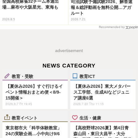
全国高校麻雀32チーム本選出
司法試験予備試験2026、解答速
場…麻布や大阪星光、東海も
報＆総評動画を無料公開…アガ
ルート
2026.8.5
2026.7.21
Recommended by
advertisement
NEWS CATEGORY
教育・受験
教育ICT
【夏休み2026】すぐ行けるイ
【夏休み2026】東大メタバー
ベント情報おまとめ便＜8/9-
ス工学部、生成AIなどジュニ
15開催＞
ア講座6選
2026.8.7 Fri 19:45
2026.7.30 Thu 11:15
教育イベント
生活・健康
東京都市大「科学体験教室」
【高校野球2026夏】第4日青
24の実験企画…小中向け9/6
森山田・東日大昌平・大分