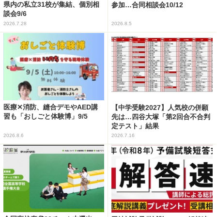
県内の私立31校が集結、個別相
参加…合同相談会10/12
談会9/6
2026.7.28
2026.8.5
医療✕消防、縫合デモやAED講
【中学受験2027】人気校の併願
習も「おしごと体験博」9/5
先は…四谷大塚「第2回合不合判
定テスト」結果
2026.8.6
2026.7.16