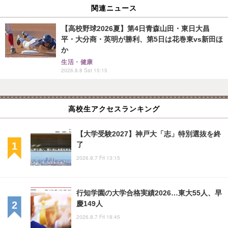
関連ニュース
【高校野球2026夏】第4日青森山田・東日大昌
平・大分商・英明が勝利、第5日は花巻東vs新田ほ
か
生活・健康
2026.8.8 Sat 15:15
高校生アクセスランキング
【大学受験2027】神戸大「志」特別選抜を終
了
2026.8.7 Fri 13:15
行知学園の大学合格実績2026…東大55人、早
慶149人
2026.8.7 Fri 18:45