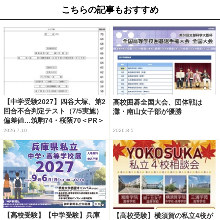
こちらの記事もおすすめ
【中学受験2027】四谷大塚、第2
高校囲碁全国大会、団体戦は
回合不合判定テスト（7/5実施）
灘・南山女子部が優勝
偏差値…筑駒74・桜蔭70＜PR＞
2026.7.10
2026.8.5
【高校受験】【中学受験】兵庫
【高校受験】横須賀の私立4校が