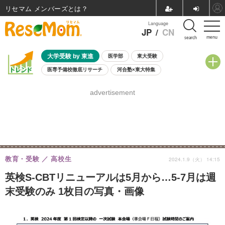
リセマム メンバーズ
Language
JP
/
CN
menu
search
大学受験 by 東進
医学部
東大受験
医専予備校徹底リサーチ
河合塾×東大特集
親子で考える大学選び
高校受験
中学受験
小学校受験
advertisement
共通テスト
夏休み
8月開催学校説明会・相談会
8月開催イベント・WS
全国公立高校 過去問
人気記事
自由研究教材（小学生向け）
自由研究教材（中学生向け）
ランキング
教育・受験
高校生
2024.1.9（火） 14:15
英検S-CBTリニューアルは5月から…5-7月は週
末受験のみ 1枚目の写真・画像