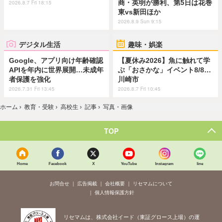
商・英明が勝利、第5日は花巻
2026.8.7 Fri 18:15
東vs新田ほか
2026.8.9 Sun 9:15
デジタル生活
趣味・娯楽
Google、アプリ向け年齢確認
【夏休み2026】魚に触れて学
APIを年内に世界展開…未成年
ぶ「おさかな」イベント8/8…
者保護を強化
川崎市
2026.7.31 Fri 13:45
2026.8.7 Fri 10:45
ホーム
›
教育・受験
›
高校生
›
記事
›
写真・画像
TOP
Home
Facebook
X
YouTube
Instagram
line
お問合せ
広告掲載
会社概要
リセマムについて
個人情報保護方針
リセマムは、株式会社イード（東証グロース上場）の運