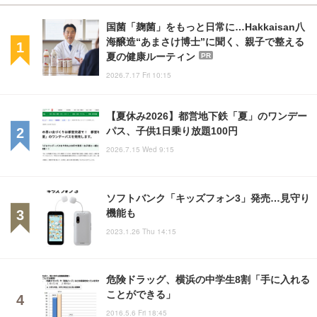
国菌「麹菌」をもっと日常に…Hakkaisan八
海醸造“あまさけ博士”に聞く、親子で整える
夏の健康ルーティン
PR
2026.7.17 Fri 10:15
【夏休み2026】都営地下鉄「夏」のワンデー
パス、子供1日乗り放題100円
2026.7.15 Wed 9:15
ソフトバンク「キッズフォン3」発売…見守り
機能も
2023.1.26 Thu 14:15
危険ドラッグ、横浜の中学生8割「手に入れる
ことができる」
2016.5.6 Fri 18:45