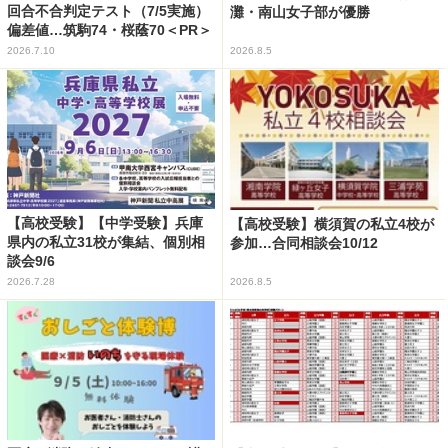
回合不合判定テスト（7/5実施）
灘・南山女子部が優勝
偏差値…筑駒74・桜蔭70＜PR＞
2026.7.10
2026.8.5
【高校受験】【中学受験】兵庫
【高校受験】横須賀の私立4校が
県内の私立31校が集結、個別相
参加…合同相談会10/12
談会9/6
2026.7.28
2026.8.5