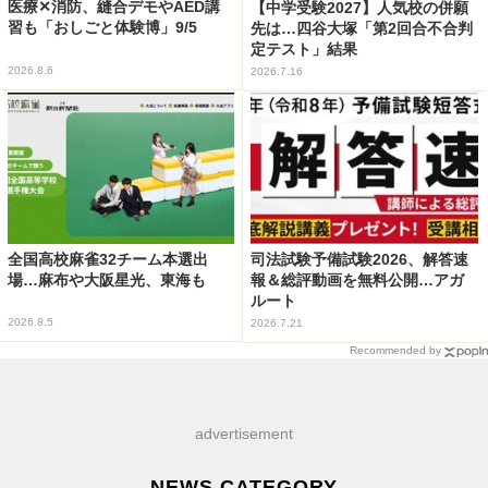
医療✕消防、縫合デモやAED講
【中学受験2027】人気校の併願
習も「おしごと体験博」9/5
先は…四谷大塚「第2回合不合判
定テスト」結果
2026.8.6
2026.7.16
全国高校麻雀32チーム本選出
司法試験予備試験2026、解答速
場…麻布や大阪星光、東海も
報＆総評動画を無料公開…アガ
ルート
2026.8.5
2026.7.21
Recommended by
advertisement
NEWS CATEGORY