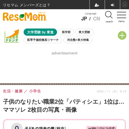
リセマム メンバーズ
Language
JP
/
CN
menu
search
大学受験 by 東進
医学部
東大受験
医専予備校徹底リサーチ
河合塾×東大特集
親子で考える大学選び
高校受験
中学受験
小学校受験
advertisement
共通テスト
夏休み
8月開催学校説明会・相談会
8月開催イベント・WS
全国公立高校 過去問
人気記事
自由研究教材（小学生向け）
自由研究教材（中学生向け）
ランキング
生活・健康
小学生
2024.1.11（木） 9:15
子供のなりたい職業2位「パティシエ」1位は…
ママソレ 2枚目の写真・画像