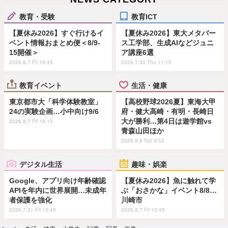
教育・受験
教育ICT
【夏休み2026】すぐ行けるイ
【夏休み2026】東大メタバー
ベント情報おまとめ便＜8/9-
ス工学部、生成AIなどジュニ
15開催＞
ア講座6選
2026.8.7 Fri 19:45
2026.7.30 Thu 11:15
教育イベント
生活・健康
東京都市大「科学体験教室」
【高校野球2026夏】東海大甲
24の実験企画…小中向け9/6
府・健大高崎・有明・長崎日
大が勝利…第4日は遊学館vs
2026.8.7 Fri 18:15
青森山田ほか
2026.8.8 Sat 9:52
デジタル生活
趣味・娯楽
Google、アプリ向け年齢確認
【夏休み2026】魚に触れて学
APIを年内に世界展開…未成年
ぶ「おさかな」イベント8/8…
者保護を強化
川崎市
2026.7.31 Fri 13:45
2026.8.7 Fri 10:45