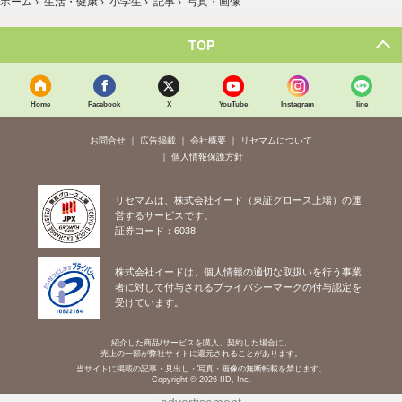
ホーム
›
生活・健康
›
小学生
›
記事
›
写真・画像
TOP
Home
Facebook
X
YouTube
Instagram
line
お問合せ
広告掲載
会社概要
リセマムについて
個人情報保護方針
リセマムは、株式会社イード（東証グロース上場）の運
営するサービスです。
証券コード：6038
株式会社イードは、個人情報の適切な取扱いを行う事業
者に対して付与されるプライバシーマークの付与認定を
受けています。
紹介した商品/サービスを購入、契約した場合に、
売上の一部が弊社サイトに還元されることがあります。
当サイトに掲載の記事・見出し・写真・画像の無断転載を禁じます。
Copyright © 2026 IID, Inc.