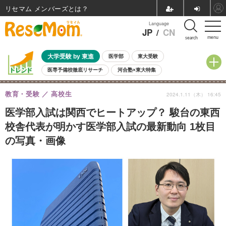
リセマム メンバーズ
Language
JP
/
CN
menu
search
大学受験 by 東進
医学部
東大受験
医専予備校徹底リサーチ
河合塾×東大特集
親子で考える大学選び
高校受験
中学受験
小学校受験
教育・受験
高校生
2024.1.11（木） 16:45
共通テスト
夏休み
8月開催学校説明会・相談会
8月開催イベント・WS
全国公立高校 過去問
人気記事
医学部入試は関西でヒートアップ？ 駿台の東西
自由研究教材（小学生向け）
自由研究教材（中学生向け）
ランキング
校舎代表が明かす医学部入試の最新動向 1枚目
の写真・画像