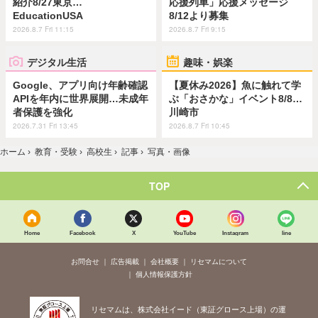
紹介8/27東京…
応援列車」応援メッセージ
EducationUSA
8/12より募集
2026.8.7 Fri 11:15
2026.8.7 Fri 9:15
デジタル生活
趣味・娯楽
Google、アプリ向け年齢確認
【夏休み2026】魚に触れて学
APIを年内に世界展開…未成年
ぶ「おさかな」イベント8/8…
者保護を強化
川崎市
2026.7.31 Fri 13:45
2026.8.7 Fri 10:45
ホーム
›
教育・受験
›
高校生
›
記事
›
写真・画像
TOP
Home
Facebook
X
YouTube
Instagram
line
お問合せ
広告掲載
会社概要
リセマムについて
個人情報保護方針
リセマムは、株式会社イード（東証グロース上場）の運