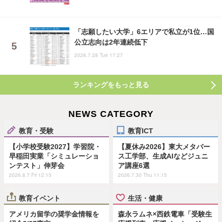
「志願したい大学」6エリアで私立が1位…国
公立志向は2年連続低下
2026.7.28 Tue 17:27
ランキングをもっと見る
NEWS CATEGORY
教育・受験
教育ICT
【小学校受験2027】学習院・
【夏休み2026】東大メタバー
早稲田実業「シミュレーショ
ス工学部、生成AIなどジュニ
ンテスト」伸芽会
ア講座6選
2026.8.7 Fri 12:15
2026.7.30 Thu 11:15
教育イベント
生活・健康
アメリカ留学の奨学金情報を
森永ラムネ×西鉄電車「受験生