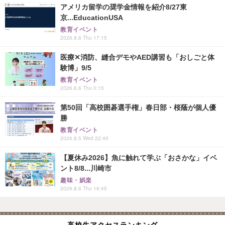
アメリカ留学の奨学金情報を紹介8/27東
京...EducationUSA
教育イベント
2026.8.6 Thu 17:15
医療✕消防、縫合デモやAED講習も「おしごと体
験博」9/5
教育イベント
2026.8.6 Thu 0:15
第50回「高校囲碁選手権」春日部・桜蔭が個人優
勝
教育イベント
2026.8.5 Wed 22:45
【夏休み2026】魚に触れて学ぶ「おさかな」イベ
ント8/8...川崎市
趣味・娯楽
2026.8.6 Thu 16:45
高校生アクセスランキング