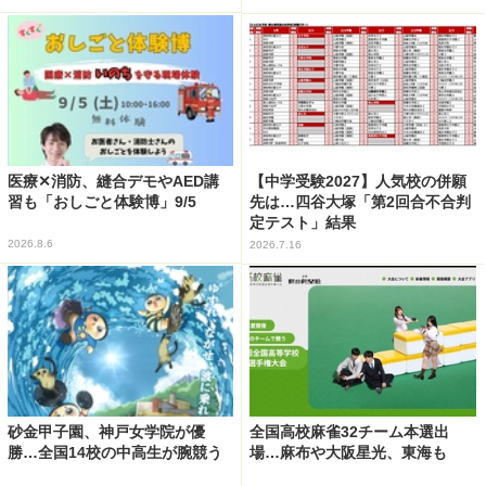
医療✕消防、縫合デモやAED講
【中学受験2027】人気校の併願
習も「おしごと体験博」9/5
先は…四谷大塚「第2回合不合判
定テスト」結果
2026.8.6
2026.7.16
砂金甲子園、神戸女学院が優
全国高校麻雀32チーム本選出
勝…全国14校の中高生が腕競う
場…麻布や大阪星光、東海も