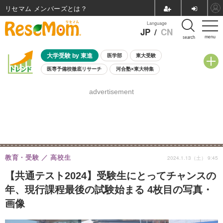
リセマム メンバーズ
Language
JP
/
CN
menu
search
大学受験 by 東進
医学部
東大受験
医専予備校徹底リサーチ
河合塾×東大特集
親子で考える大学選び
高校受験
中学受験
小学校受験
advertisement
共通テスト
夏休み
8月開催学校説明会・相談会
8月開催イベント・WS
全国公立高校 過去問
人気記事
自由研究教材（小学生向け）
自由研究教材（中学生向け）
ランキング
教育・受験
高校生
2024.1.13（土） 9:45
【共通テスト2024】受験生にとってチャンスの
年、現行課程最後の試験始まる 4枚目の写真・
画像