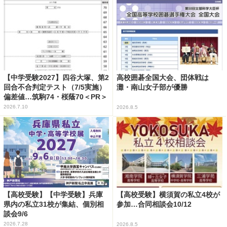
【中学受験2027】四谷大塚、第2
高校囲碁全国大会、団体戦は
回合不合判定テスト（7/5実施）
灘・南山女子部が優勝
偏差値…筑駒74・桜蔭70＜PR＞
2026.7.10
2026.8.5
【高校受験】【中学受験】兵庫
【高校受験】横須賀の私立4校が
県内の私立31校が集結、個別相
参加…合同相談会10/12
談会9/6
2026.7.28
2026.8.5