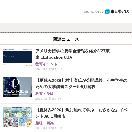
Sponsored by
関連ニュース
アメリカ留学の奨学金情報を紹介8/27東
京...EducationUSA
教育イベント
2026.8.6 Thu 17:15
【夏休み2026】村山斉氏が公開講義、小中学生の
ための大学講義スクール9月開校
教育・受験
2026.8.6 Thu 1:15
【夏休み2026】魚に触れて学ぶ「おさかな」イベ
ント8/8...川崎市
趣味・娯楽
2026.8.6 Thu 16:45