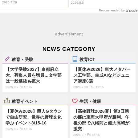
2026.7.29
2026.8.5
Recommended by
advertisement
NEWS CATEGORY
教育・受験
教育ICT
【大学受験2027】京都府立
【夏休み2026】東大メタバー
大、募集人員を増員…文学部
ス工学部、生成AIなどジュニ
は一般選抜も拡大
ア講座6選
2026.8.7 Fri 16:15
2026.7.30 Thu 11:15
教育イベント
生活・健康
【夏休み2026】巨人Gタウン
【高校野球2026夏】第3日朝
で自由研究、世界の野球文化
の部は東海大甲府が勝利、午
学ぶイベント8/15-16
後の部で八幡商と健大高崎が
激突
2026.8.7 Fri 15:15
2026.8.7 Fri 12:45