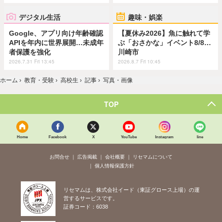
デジタル生活
趣味・娯楽
Google、アプリ向け年齢確認
【夏休み2026】魚に触れて学
APIを年内に世界展開…未成年
ぶ「おさかな」イベント8/8…
者保護を強化
川崎市
2026.7.31 Fri 13:45
2026.8.7 Fri 10:45
ホーム
›
教育・受験
›
高校生
›
記事
›
写真・画像
TOP
Home
Facebook
X
YouTube
Instagram
line
お問合せ
広告掲載
会社概要
リセマムについて
個人情報保護方針
リセマムは、株式会社イード（東証グロース上場）の運
営するサービスです。
証券コード：6038