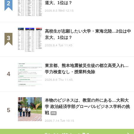
道大、1位は？
2026.8.5 Wed 12:15
高校生が志願したい大学・東海北陸…2位は中
京大、1位は？
2026.8.4 Tue 11:45
東京都、熊本地震被災生徒の都立高受入れ…
学力検査なし・授業料免除
2026.8.6 Thu 11:45
本物のビジネスは、教室の外にある…大和大
学 政治経済学部グローバルビジネス学科の挑
戦
PR
2026.7.14 Tue 10:15