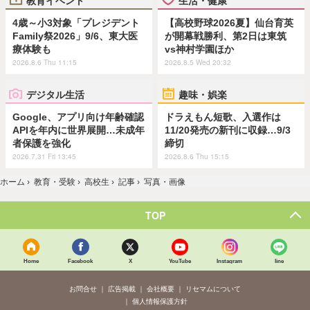
教育イベント
生活・健康
4歳～小3対象「プレジデント
【高校野球2026夏】仙台育英
Family祭2026」9/6、東大医
が開幕戦勝利、第2日は東筑
療体験も
vs神村学園ほか
2026.8.6 Thu 11:15
2026.8.5 Wed 20:32
デジタル生活
趣味・娯楽
Google、アプリ向け年齢確認
ドラえもん短歌、入選作は
APIを年内に世界展開…未成年
11/20発売の新刊に収録…9/3
者保護を強化
締切
2026.7.31 Fri 13:45
2026.8.6 Thu 15:15
ホーム
›
教育・受験
›
高校生
›
記事
›
写真・画像
TOP
Home
Facebook
X
YouTube
Instagram
line
お問合せ
広告掲載
会社概要
リセマムについて
個人情報保護方針