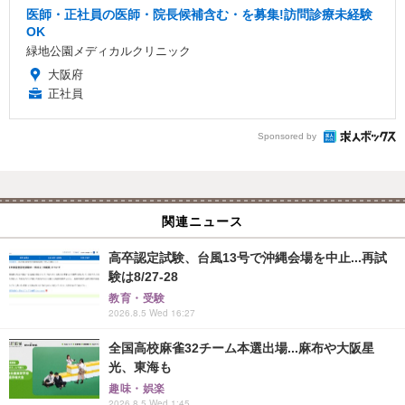
医師・正社員の医師・院長候補含む・を募集!訪問診療未経験
OK
緑地公園メディカルクリニック
大阪府
正社員
Sponsored by
関連ニュース
高卒認定試験、台風13号で沖縄会場を中止...再試
験は8/27-28
教育・受験
2026.8.5 Wed 16:27
全国高校麻雀32チーム本選出場...麻布や大阪星
光、東海も
趣味・娯楽
2026.8.5 Wed 1:45