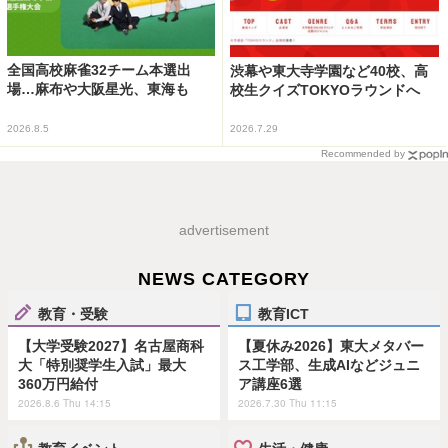
全国高校麻雀32チーム本選出
渋幕や東大寺学園など40校、高
場…麻布や大阪星光、東海も
校生クイズTOKYOラウンドへ
2026.8.5
2026.7.29
Recommended by
advertisement
NEWS CATEGORY
教育・受験
教育ICT
【大学受験2027】名古屋商科
【夏休み2026】東大メタバー
大「特別奨学生入試」最大
ス工学部、生成AIなどジュニ
360万円給付
ア講座6選
2026.8.6 Thu 14:15
2026.7.30 Thu 11:15