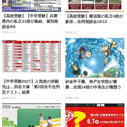
【高校受験】【中学受験】兵庫
【高校受験】横須賀の私立4校が
県内の私立31校が集結、個別相
参加…合同相談会10/12
談会9/6
2026.7.28
2026.8.5
【中学受験2027】人気校の併願
砂金甲子園、神戸女学院が優
先は…四谷大塚「第2回合不合判
勝…全国14校の中高生が腕競う
定テスト」結果
2026.7.16
2026.7.29