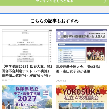
ランキングをもっと見る
こちらの記事もおすすめ
【中学受験2027】四谷大塚、第2
高校囲碁全国大会、団体戦は
回合不合判定テスト（7/5実施）
灘・南山女子部が優勝
偏差値…筑駒74・桜蔭70＜PR＞
2026.7.10
2026.8.5