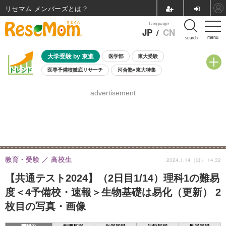
リセマム メンバーズ
Language
JP
/
CN
menu
search
大学受験 by 東進
医学部
東大受験
医専予備校徹底リサーチ
河合塾×東大特集
親子で考える大学選び
高校受験
中学受験
小学校受験
advertisement
共通テスト
夏休み
8月開催学校説明会・相談会
8月開催イベント・WS
全国公立高校 過去問
人気記事
自由研究教材（小学生向け）
自由研究教材（中学生向け）
ランキング
教育・受験
高校生
2024.1.14（日） 14:32
【共通テスト2024】（2日目1/14）理科1の難易
度＜4予備校・速報＞生物基礎は易化（更新） 2
枚目の写真・画像