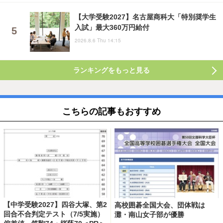
【大学受験2027】名古屋商科大「特別奨学生
入試」最大360万円給付
2026.8.6 Thu 14:15
ランキングをもっと見る
こちらの記事もおすすめ
【中学受験2027】四谷大塚、第2
高校囲碁全国大会、団体戦は
回合不合判定テスト（7/5実施）
灘・南山女子部が優勝