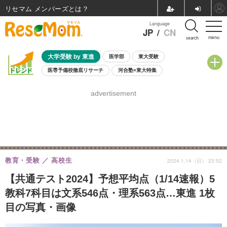
リセマム メンバーズ
Language
JP
/
CN
menu
search
大学受験 by 東進
医学部
東大受験
医専予備校徹底リサーチ
河合塾×東大特集
親子で考える大学選び
高校受験
中学受験
小学校受験
advertisement
共通テスト
夏休み
8月開催学校説明会・相談会
8月開催イベント・WS
全国公立高校 過去問
人気記事
自由研究教材（小学生向け）
自由研究教材（中学生向け）
ランキング
教育・受験
高校生
2024.1.14（日） 23:52
【共通テスト2024】予想平均点（1/14速報）5
教科7科目は文系546点・理系563点…東進 1枚
目の写真・画像