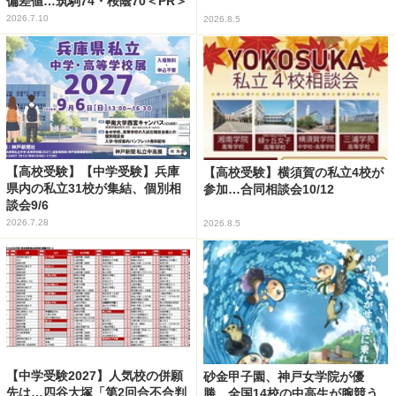
偏差値…筑駒74・桜蔭70＜PR＞
2026.7.10
2026.8.5
【高校受験】【中学受験】兵庫
【高校受験】横須賀の私立4校が
県内の私立31校が集結、個別相
参加…合同相談会10/12
談会9/6
2026.7.28
2026.8.5
【中学受験2027】人気校の併願
砂金甲子園、神戸女学院が優
先は…四谷大塚「第2回合不合判
勝…全国14校の中高生が腕競う