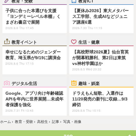
教育・受験
教育ICT
子供に合った本選びを支援
【夏休み2026】東大メタバー
「ヨンデミーレベル本棚」く
ス工学部、生成AIなどジュニ
まざわ書店で展開
ア講座6選
2026.8.6 Thu 17:45
2026.7.30 Thu 11:15
教育イベント
生活・健康
幸せになるためのジェンダー
【高校野球2026夏】仙台育英
教育、埼玉県が9/19に講演会
が開幕戦勝利、第2日は東筑
vs神村学園ほか
2026.8.6 Thu 17:15
2026.8.5 Wed 20:32
デジタル生活
趣味・娯楽
Google、アプリ向け年齢確認
ドラえもん短歌、入選作は
APIを年内に世界展開…未成年
11/20発売の新刊に収録…9/3
者保護を強化
締切
2026.7.31 Fri 13:45
2026.8.6 Thu 15:15
ホーム
›
教育・受験
›
高校生
›
記事
›
写真・画像