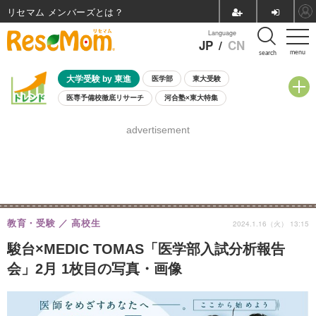
リセマム メンバーズ
Language
JP
/
CN
menu
search
大学受験 by 東進
医学部
東大受験
医専予備校徹底リサーチ
河合塾×東大特集
親子で考える大学選び
高校受験
中学受験
小学校受験
advertisement
共通テスト
夏休み
8月開催学校説明会・相談会
8月開催イベント・WS
全国公立高校 過去問
人気記事
自由研究教材（小学生向け）
自由研究教材（中学生向け）
ランキング
教育・受験
高校生
2024.1.16（火） 13:15
駿台×MEDIC TOMAS「医学部入試分析報告
会」2月 1枚目の写真・画像