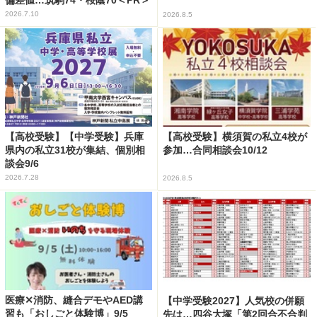
2026.7.10
2026.8.5
【高校受験】【中学受験】兵庫
【高校受験】横須賀の私立4校が
県内の私立31校が集結、個別相
参加…合同相談会10/12
談会9/6
2026.7.28
2026.8.5
医療✕消防、縫合デモやAED講
【中学受験2027】人気校の併願
習も「おしごと体験博」9/5
先は…四谷大塚「第2回合不合判