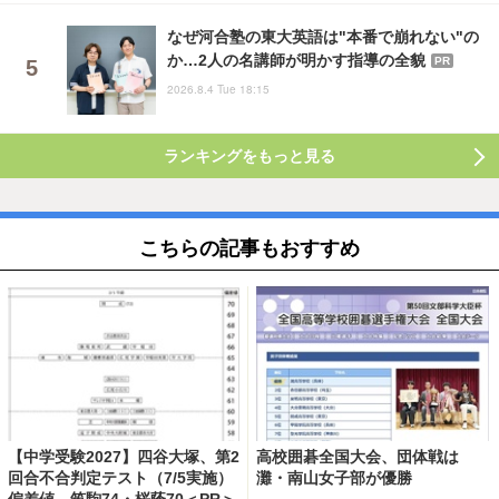
なぜ河合塾の東大英語は"本番で崩れない"の
か…2人の名講師が明かす指導の全貌
PR
2026.8.4 Tue 18:15
ランキングをもっと見る
こちらの記事もおすすめ
【中学受験2027】四谷大塚、第2
高校囲碁全国大会、団体戦は
回合不合判定テスト（7/5実施）
灘・南山女子部が優勝
偏差値…筑駒74・桜蔭70＜PR＞