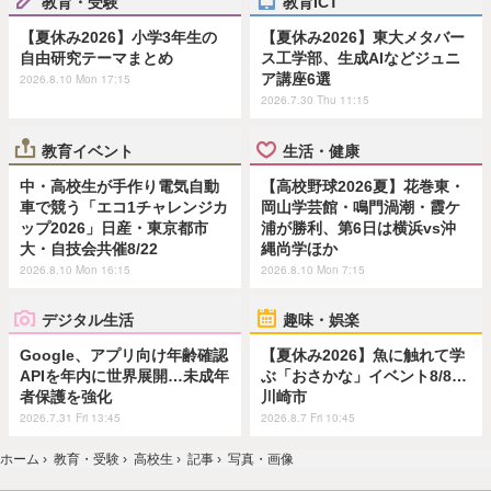
教育・受験
教育ICT
【夏休み2026】小学3年生の
【夏休み2026】東大メタバー
自由研究テーマまとめ
ス工学部、生成AIなどジュニ
ア講座6選
2026.8.10 Mon 17:15
2026.7.30 Thu 11:15
教育イベント
生活・健康
中・高校生が手作り電気自動
【高校野球2026夏】花巻東・
車で競う「エコ1チャレンジカ
岡山学芸館・鳴門渦潮・霞ケ
ップ2026」日産・東京都市
浦が勝利、第6日は横浜vs沖
大・自技会共催8/22
縄尚学ほか
2026.8.10 Mon 16:15
2026.8.10 Mon 7:15
デジタル生活
趣味・娯楽
Google、アプリ向け年齢確認
【夏休み2026】魚に触れて学
APIを年内に世界展開…未成年
ぶ「おさかな」イベント8/8…
者保護を強化
川崎市
2026.7.31 Fri 13:45
2026.8.7 Fri 10:45
ホーム
›
教育・受験
›
高校生
›
記事
›
写真・画像