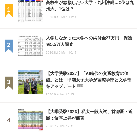
高校生が志願したい大学・九州沖縄…2位は九
州大、1位は？
2026.8.10 Mon 11:15
入学しなかった大学への納付金27万円…保護
者5.5万人調査
2026.8.10 Mon 10:15
【大学受験2027】「AI時代の文系教育の価
値」とは…甲南女子大学が国際学部と文学部
をアップデート
PR
2026.8.4 Tue 10:15
【大学受験2026】私大一般入試、首都圏・近
畿で倍率上昇が顕著
2026.7.9 Thu 19:15