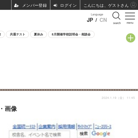
ログイン
こんにちは、ゲストさん
Language
JP
/
CN
menu
search
験
共通テスト
夏休み
8月開催学校説明会・相談会
2024.1.19（金） 11:45
・画像