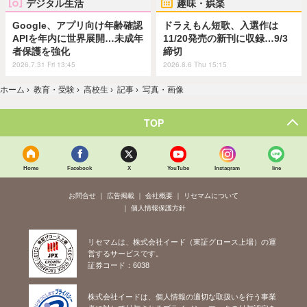
デジタル生活
趣味・娯楽
Google、アプリ向け年齢確認
ドラえもん短歌、入選作は
APIを年内に世界展開…未成年
11/20発売の新刊に収録…9/3
者保護を強化
締切
2026.7.31 Fri 13:45
2026.8.6 Thu 15:15
ホーム
›
教育・受験
›
高校生
›
記事
›
写真・画像
TOP
Home
Facebook
X
YouTube
Instagram
line
お問合せ
広告掲載
会社概要
リセマムについて
個人情報保護方針
リセマムは、株式会社イード（東証グロース上場）の運
営するサービスです。
証券コード：6038
株式会社イードは、個人情報の適切な取扱いを行う事業