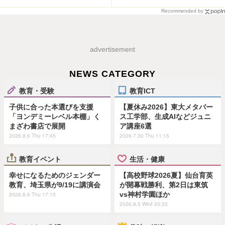
Recommended by
advertisement
NEWS CATEGORY
教育・受験
教育ICT
子供に合った本選びを支援
【夏休み2026】東大メタバー
「ヨンデミーレベル本棚」く
ス工学部、生成AIなどジュニ
まざわ書店で展開
ア講座6選
2026.8.6 Thu 17:45
2026.7.30 Thu 11:15
教育イベント
生活・健康
幸せになるためのジェンダー
【高校野球2026夏】仙台育英
教育、埼玉県が9/19に講演会
が開幕戦勝利、第2日は東筑
vs神村学園ほか
2026.8.6 Thu 17:15
2026.8.5 Wed 20:32