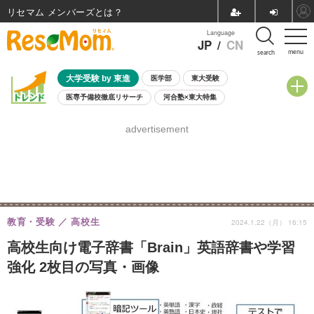
リセマム メンバーズ
Language
JP
/
CN
menu
search
大学受験 by 東進
医学部
東大受験
医専予備校徹底リサーチ
河合塾×東大特集
親子で考える大学選び
高校受験
中学受験
小学校受験
advertisement
共通テスト
夏休み
8月開催学校説明会・相談会
8月開催イベント・WS
全国公立高校 過去問
人気記事
自由研究教材（小学生向け）
自由研究教材（中学生向け）
ランキング
教育・受験
高校生
2024.1.22（月） 16:15
高校生向け電子辞書「Brain」英語辞書や学習
強化 2枚目の写真・画像