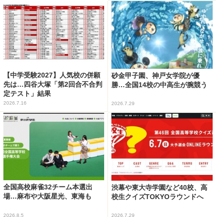
【中学受験2027】人気校の併願
砂金甲子園、神戸女学院が優
先は…四谷大塚「第2回合不合判
勝…全国14校の中高生が腕競う
定テスト」結果
2026.7.16
2026.7.29
全国高校麻雀32チーム本選出
渋幕や東大寺学園など40校、高
場…麻布や大阪星光、東海も
校生クイズTOKYOラウンドへ
2026.8.5
2026.7.29