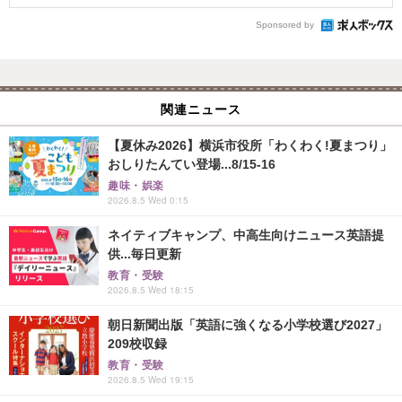
Sponsored by
関連ニュース
【夏休み2026】横浜市役所「わくわく!夏まつり」
おしりたんてい登場...8/15-16
趣味・娯楽
2026.8.5 Wed 0:15
ネイティブキャンプ、中高生向けニュース英語提
供...毎日更新
教育・受験
2026.8.5 Wed 18:15
朝日新聞出版「英語に強くなる小学校選び2027」
209校収録
教育・受験
2026.8.5 Wed 19:15