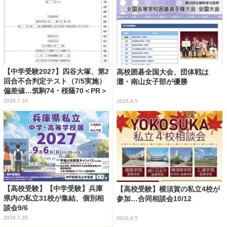
【中学受験2027】四谷大塚、第2
高校囲碁全国大会、団体戦は
回合不合判定テスト（7/5実施）
灘・南山女子部が優勝
偏差値…筑駒74・桜蔭70＜PR＞
2026.7.10
2026.8.5
【高校受験】【中学受験】兵庫
【高校受験】横須賀の私立4校が
県内の私立31校が集結、個別相
参加…合同相談会10/12
談会9/6
2026.7.28
2026.8.5