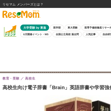
リセマム メンバーズ
大学受験 by 東進
医学部
東大受験
医専予備校徹底リサー
8月開催イベント・WS
全国公立高校 過去問
人気記事
自由研
教育・受験
高校生
高校生向け電子辞書「Brain」英語辞書や学習強