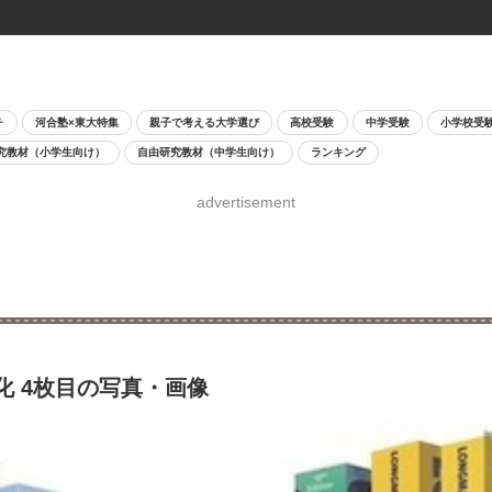
チ
河合塾×東大特集
親子で考える大学選び
高校受験
中学受験
小学校受
究教材（小学生向け）
自由研究教材（中学生向け）
ランキング
advertisement
化 4枚目の写真・画像