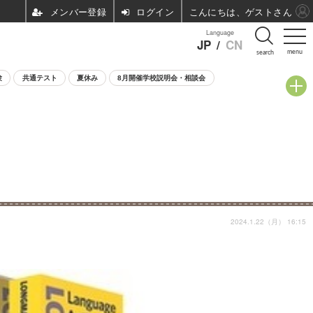
ログイン
こんにちは、ゲストさん
Language
JP
/
CN
menu
search
験
共通テスト
夏休み
8月開催学校説明会・相談会
2024.1.22（月） 16:15