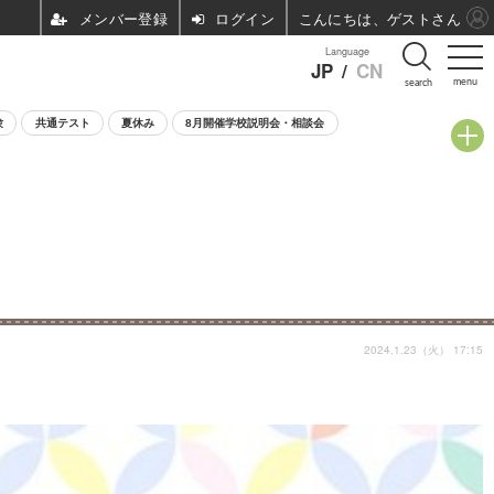
ログイン
こんにちは、ゲストさん
Language
JP
/
CN
menu
search
験
共通テスト
夏休み
8月開催学校説明会・相談会
2024.1.23（火） 17:15