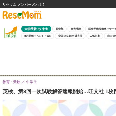
リセマム メンバーズ
大学受験 by 東進
医学部
東大受験
医専予備校徹底リサー
8月開催イベント・WS
全国公立高校 過去問
人気記事
自由研
教育・受験
中学生
英検、第3回一次試験解答速報開始…旺文社 1枚