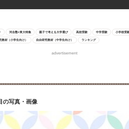
チ
河合塾×東大特集
親子で考える大学選び
高校受験
中学受験
小学校受
究教材（小学生向け）
自由研究教材（中学生向け）
ランキング
advertisement
目の写真・画像