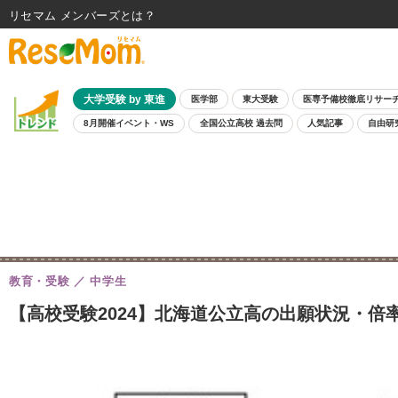
リセマム メンバーズ
大学受験 by 東進
医学部
東大受験
医専予備校徹底リサー
8月開催イベント・WS
全国公立高校 過去問
人気記事
自由研
教育・受験
中学生
【高校受験2024】北海道公立高の出願状況・倍率（