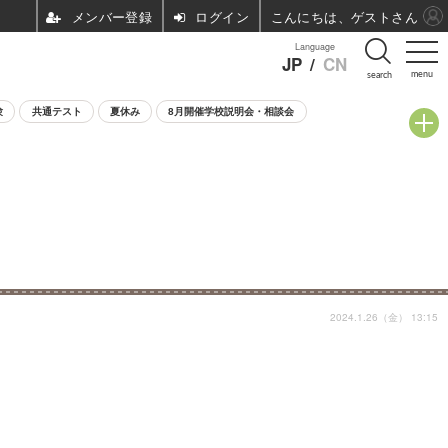
ログイン
こんにちは、ゲストさん
Language
JP
/
CN
menu
search
験
共通テスト
夏休み
8月開催学校説明会・相談会
2024.1.26（金） 13:15