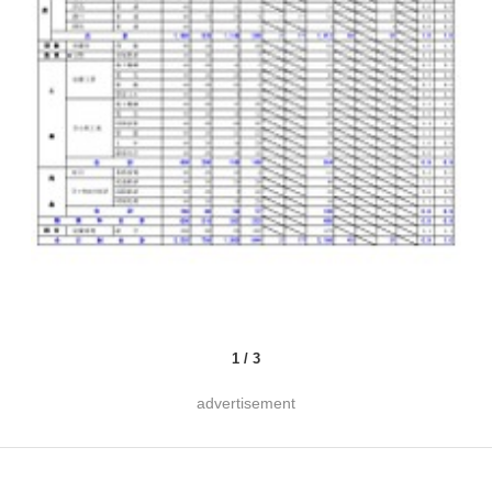
1
/
3
advertisement