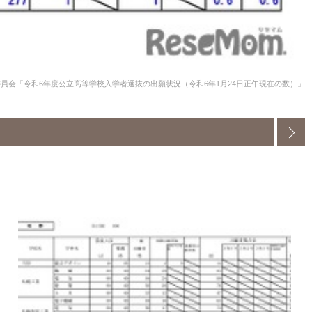
員会「令和6年度公立高等学校入学者選抜の出願状況（令和6年1月24日正午現在の数）」