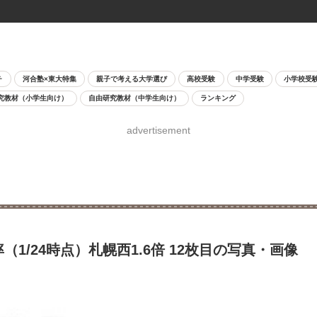
チ
河合塾×東大特集
親子で考える大学選び
高校受験
中学受験
小学校受
究教材（小学生向け）
自由研究教材（中学生向け）
ランキング
advertisement
1/24時点）札幌西1.6倍 12枚目の写真・画像