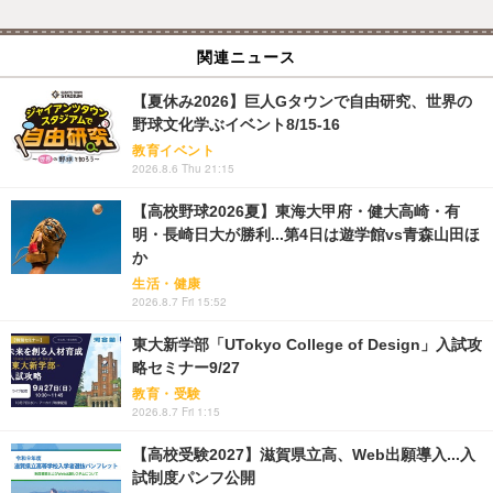
関連ニュース
【夏休み2026】巨人Gタウンで自由研究、世界の
野球文化学ぶイベント8/15-16
教育イベント
2026.8.6 Thu 21:15
【高校野球2026夏】東海大甲府・健大高崎・有
明・長崎日大が勝利...第4日は遊学館vs青森山田ほ
か
生活・健康
2026.8.7 Fri 15:52
東大新学部「UTokyo College of Design」入試攻
略セミナー9/27
教育・受験
2026.8.7 Fri 1:15
【高校受験2027】滋賀県立高、Web出願導入...入
試制度パンフ公開