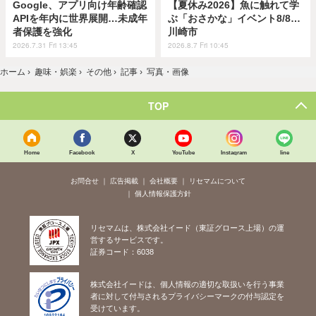
Google、アプリ向け年齢確認
【夏休み2026】魚に触れて学
APIを年内に世界展開…未成年
ぶ「おさかな」イベント8/8…
者保護を強化
川崎市
2026.7.31 Fri 13:45
2026.8.7 Fri 10:45
ホーム
›
趣味・娯楽
›
その他
›
記事
›
写真・画像
TOP
Home
Facebook
X
YouTube
Instagram
line
お問合せ
広告掲載
会社概要
リセマムについて
個人情報保護方針
リセマムは、株式会社イード（東証グロース上場）の運
営するサービスです。
証券コード：6038
株式会社イードは、個人情報の適切な取扱いを行う事業
者に対して付与されるプライバシーマークの付与認定を
受けています。