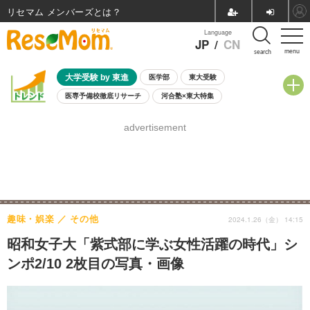
リセマム メンバーズ
Language
JP
/
CN
menu
search
大学受験 by 東進
医学部
東大受験
医専予備校徹底リサーチ
河合塾×東大特集
親子で考える大学選び
高校受験
中学受験
小学校受験
advertisement
共通テスト
夏休み
8月開催学校説明会・相談会
8月開催イベント・WS
全国公立高校 過去問
人気記事
自由研究教材（小学生向け）
自由研究教材（中学生向け）
ランキング
趣味・娯楽
その他
2024.1.26（金） 14:15
昭和女子大「紫式部に学ぶ女性活躍の時代」シ
ンポ2/10 2枚目の写真・画像