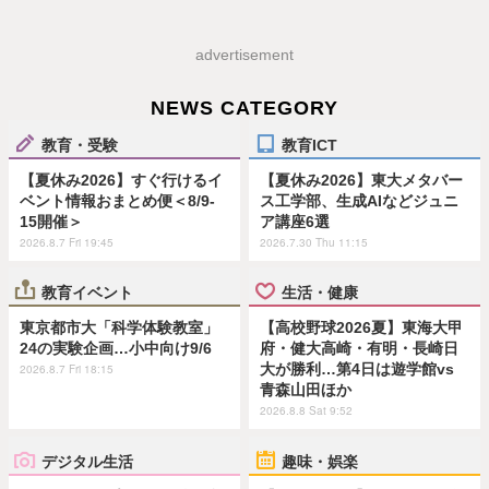
advertisement
NEWS CATEGORY
教育・受験
教育ICT
【夏休み2026】すぐ行けるイ
【夏休み2026】東大メタバー
ベント情報おまとめ便＜8/9-
ス工学部、生成AIなどジュニ
15開催＞
ア講座6選
2026.8.7 Fri 19:45
2026.7.30 Thu 11:15
教育イベント
生活・健康
東京都市大「科学体験教室」
【高校野球2026夏】東海大甲
24の実験企画…小中向け9/6
府・健大高崎・有明・長崎日
大が勝利…第4日は遊学館vs
2026.8.7 Fri 18:15
青森山田ほか
2026.8.8 Sat 9:52
デジタル生活
趣味・娯楽