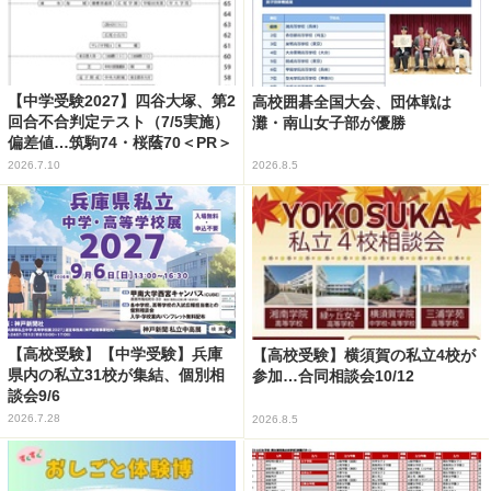
【中学受験2027】四谷大塚、第2
高校囲碁全国大会、団体戦は
回合不合判定テスト（7/5実施）
灘・南山女子部が優勝
偏差値…筑駒74・桜蔭70＜PR＞
2026.7.10
2026.8.5
【高校受験】【中学受験】兵庫
【高校受験】横須賀の私立4校が
県内の私立31校が集結、個別相
参加…合同相談会10/12
談会9/6
2026.7.28
2026.8.5