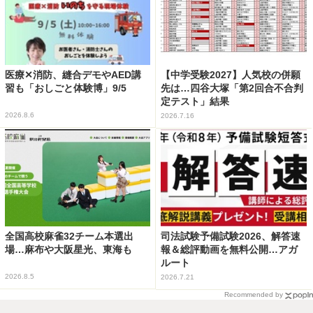
医療✕消防、縫合デモやAED講
【中学受験2027】人気校の併願
習も「おしごと体験博」9/5
先は…四谷大塚「第2回合不合判
定テスト」結果
2026.8.6
2026.7.16
全国高校麻雀32チーム本選出
司法試験予備試験2026、解答速
場…麻布や大阪星光、東海も
報＆総評動画を無料公開…アガ
ルート
2026.8.5
2026.7.21
Recommended by