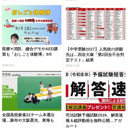
医療✕消防、縫合デモやAED講
【中学受験2027】人気校の併願
習も「おしごと体験博」9/5
先は…四谷大塚「第2回合不合判
定テスト」結果
2026.8.6
2026.7.16
全国高校麻雀32チーム本選出
司法試験予備試験2026、解答速
場…麻布や大阪星光、東海も
報＆総評動画を無料公開…アガ
ルート