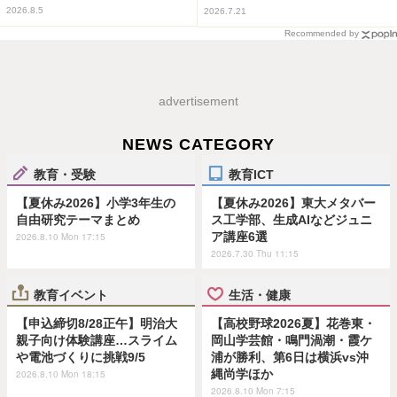
2026.8.5
2026.7.21
Recommended by
advertisement
NEWS CATEGORY
教育・受験
教育ICT
【夏休み2026】小学3年生の
【夏休み2026】東大メタバー
自由研究テーマまとめ
ス工学部、生成AIなどジュニ
ア講座6選
2026.8.10 Mon 17:15
2026.7.30 Thu 11:15
教育イベント
生活・健康
【申込締切8/28正午】明治大
【高校野球2026夏】花巻東・
親子向け体験講座…スライム
岡山学芸館・鳴門渦潮・霞ケ
や電池づくりに挑戦9/5
浦が勝利、第6日は横浜vs沖
縄尚学ほか
2026.8.10 Mon 18:15
2026.8.10 Mon 7:15