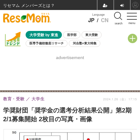
リセマム メンバーズ
Language
JP
/
CN
menu
search
大学受験 by 東進
医学部
東大受験
医専予備校徹底リサーチ
河合塾×東大特集
親子で考える大学選び
高校受験
中学受験
小学校受験
advertisement
共通テスト
夏休み
8月開催学校説明会・相談会
8月開催イベント・WS
全国公立高校 過去問
人気記事
自由研究教材（小学生向け）
自由研究教材（中学生向け）
ランキング
教育・受験
大学生
2024.1.26（金） 17:15
学奨財団「奨学金の選考分析結果公開」第2期
2/1募集開始 2枚目の写真・画像