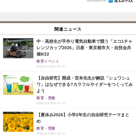
Sponsored by
関連ニュース
中・高校生が手作り電気自動車で競う「エコ1チャ
レンジカップ2026」日産・東京都市大・自技会共
催8/22
教育イベント
2026.8.9 Sun 22:15
【自由研究】開成・宮本先生が解説「シュワシュ
ワ」はなぜできる?カラフルサイダーをつくってみ
よう
教育・受験
2026.8.9 Sun 15:15
【夏休み2026】小学2年生の自由研究テーマまと
め
教育・受験
2026.8.9 Sun 19:15