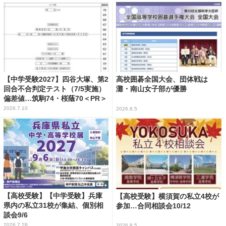
【中学受験2027】四谷大塚、第2
高校囲碁全国大会、団体戦は
回合不合判定テスト（7/5実施）
灘・南山女子部が優勝
偏差値…筑駒74・桜蔭70＜PR＞
2026.7.10
2026.8.5
【高校受験】【中学受験】兵庫
【高校受験】横須賀の私立4校が
県内の私立31校が集結、個別相
参加…合同相談会10/12
談会9/6
2026.7.28
2026.8.5