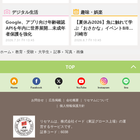
デジタル生活
趣味・娯楽
Google、アプリ向け年齢確認
【夏休み2026】魚に触れて学
APIを年内に世界展開…未成年
ぶ「おさかな」イベント8/8…
者保護を強化
川崎市
2026.7.31 Fri 13:45
2026.8.7 Fri 10:45
ホーム
›
教育・受験
›
大学生
›
記事
›
写真・画像
TOP
Home
Facebook
X
YouTube
Instagram
line
お問合せ
広告掲載
会社概要
リセマムについて
個人情報保護方針
リセマムは、株式会社イード（東証グロース上場）の運
営するサービスです。
証券コード：6038