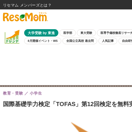
リセマム メンバーズ
大学受験 by 東進
医学部
東大受験
医専予備校徹底リサー
8月開催イベント・WS
全国公立高校 過去問
人気記事
自由研
教育・受験
小学生
国際基礎学力検定「TOFAS」第12回検定を無料実施