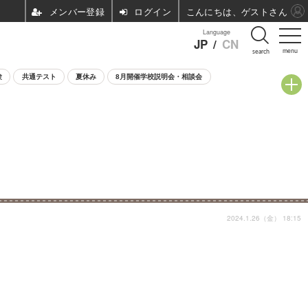
ログイン
こんにちは、ゲストさん
Language
JP
/
CN
menu
search
験
共通テスト
夏休み
8月開催学校説明会・相談会
2024.1.26（金） 18:15