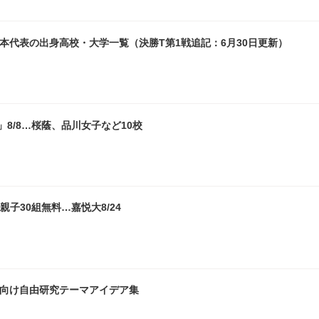
日本代表の出身高校・大学一覧（決勝T第1戦追記：6月30日更新）
8/8…桜蔭、品川女子など10校
子30組無料…嘉悦大8/24
生向け自由研究テーマアイデア集