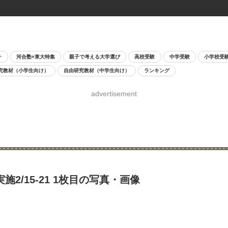
チ
河合塾×東大特集
親子で考える大学選び
高校受験
中学受験
小学校受
究教材（小学生向け）
自由研究教材（中学生向け）
ランキング
advertisement
2/15-21 1枚目の写真・画像