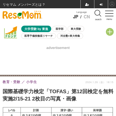
リセマム メンバーズ
Language
JP
/
CN
menu
search
大学受験 by 東進
医学部
東大受験
医専予備校徹底リサーチ
河合塾×東大特集
親子で考える大学選び
高校受験
中学受験
小学校受験
advertisement
共通テスト
夏休み
8月開催学校説明会・相談会
8月開催イベント・WS
全国公立高校 過去問
人気記事
自由研究教材（小学生向け）
自由研究教材（中学生向け）
ランキング
教育・受験
小学生
2024.1.26（金） 18:15
国際基礎学力検定「TOFAS」第12回検定を無料
実施2/15-21 2枚目の写真・画像