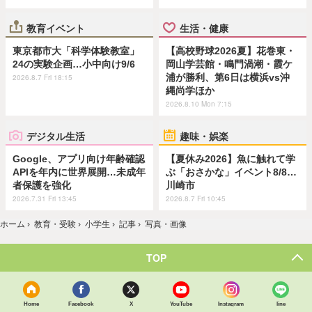
教育イベント
生活・健康
東京都市大「科学体験教室」
【高校野球2026夏】花巻東・
24の実験企画…小中向け9/6
岡山学芸館・鳴門渦潮・霞ケ
浦が勝利、第6日は横浜vs沖
2026.8.7 Fri 18:15
縄尚学ほか
2026.8.10 Mon 7:15
デジタル生活
趣味・娯楽
Google、アプリ向け年齢確認
【夏休み2026】魚に触れて学
APIを年内に世界展開…未成年
ぶ「おさかな」イベント8/8…
者保護を強化
川崎市
2026.7.31 Fri 13:45
2026.8.7 Fri 10:45
ホーム
›
教育・受験
›
小学生
›
記事
›
写真・画像
TOP
Home
Facebook
X
YouTube
Instagram
line