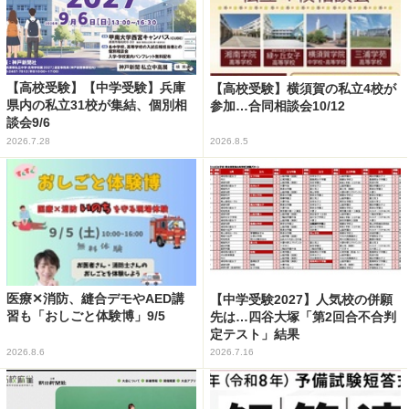
【高校受験】【中学受験】兵庫
【高校受験】横須賀の私立4校が
県内の私立31校が集結、個別相
参加…合同相談会10/12
談会9/6
2026.7.28
2026.8.5
医療✕消防、縫合デモやAED講
【中学受験2027】人気校の併願
習も「おしごと体験博」9/5
先は…四谷大塚「第2回合不合判
定テスト」結果
2026.8.6
2026.7.16