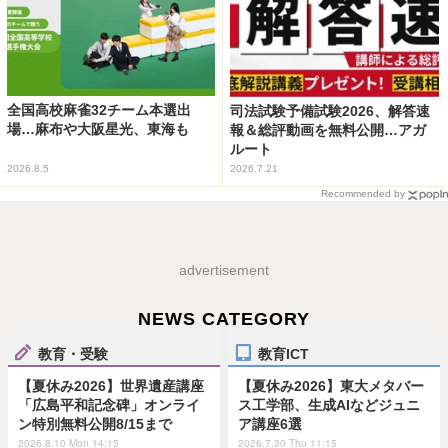
全国高校麻雀32チーム本選出
司法試験予備試験2026、解答速
場…麻布や大阪星光、東海も
報＆総評動画を無料公開…アガ
ルート
2026.8.5
2026.7.21
Recommended by
advertisement
NEWS CATEGORY
教育・受験
教育ICT
【夏休み2026】世界遺産講座
【夏休み2026】東大メタバー
「広島平和記念碑」オンライ
ス工学部、生成AIなどジュニ
ン特別無料公開8/15まで
ア講座6選
2026.8.10 Mon 14:15
2026.7.30 Thu 11:15