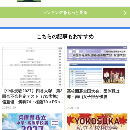
ランキングをもっと見る
こちらの記事もおすすめ
【中学受験2027】四谷大塚、第2
高校囲碁全国大会、団体戦は
回合不合判定テスト（7/5実施）
灘・南山女子部が優勝
偏差値…筑駒74・桜蔭70＜PR＞
2026.7.10
2026.8.5