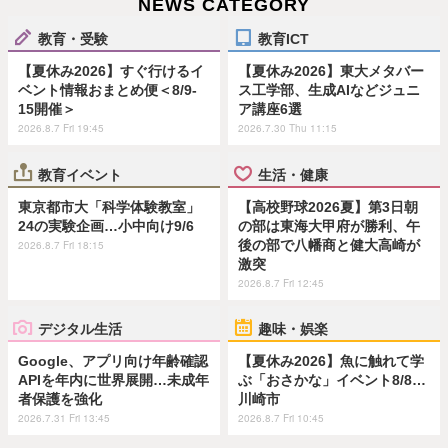
NEWS CATEGORY
教育・受験
教育ICT
【夏休み2026】すぐ行けるイ
【夏休み2026】東大メタバー
ベント情報おまとめ便＜8/9-
ス工学部、生成AIなどジュニ
15開催＞
ア講座6選
2026.8.7 Fri 19:45
2026.7.30 Thu 11:15
教育イベント
生活・健康
東京都市大「科学体験教室」
【高校野球2026夏】第3日朝
24の実験企画…小中向け9/6
の部は東海大甲府が勝利、午
後の部で八幡商と健大高崎が
2026.8.7 Fri 18:15
激突
2026.8.7 Fri 12:45
デジタル生活
趣味・娯楽
Google、アプリ向け年齢確認
【夏休み2026】魚に触れて学
APIを年内に世界展開…未成年
ぶ「おさかな」イベント8/8…
者保護を強化
川崎市
2026.7.31 Fri 13:45
2026.8.7 Fri 10:45