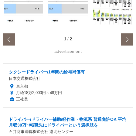
‹
1
/
2
advertisement
タクシードライバー/1年間の給与補償有
日本交通株式会社
東京都
月給18万2,000円～48万円
正社員
ドライバー/ドライバー補助/軽作業・物流系 普通免許OK 平均
月収30万~/転職先にドライバーという選択肢を
石井商事運輸株式会社 港北センター