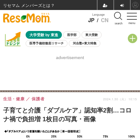
リセマム メンバーズ
Language
JP
/
CN
menu
search
大学受験 by 東進
医学部
東大受験
医専予備校徹底リサーチ
河合塾×東大特集
親子で考える大学選び
高校受験
中学受験
小学校受験
advertisement
共通テスト
夏休み
8月開催学校説明会・相談会
8月開催イベント・WS
全国公立高校 過去問
人気記事
自由研究教材（小学生向け）
自由研究教材（中学生向け）
ランキング
生活・健康
保護者
2024.1.30（火） 10:15
子育てと介護「ダブルケア」認知率2割…コロ
ナ禍で負担増 1枚目の写真・画像