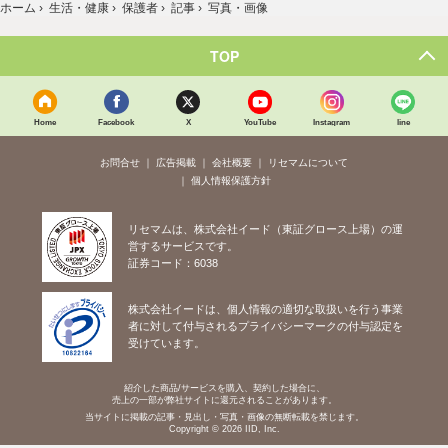
ホーム
›
生活・健康
›
保護者
›
記事
›
写真・画像
TOP
Home
Facebook
X
YouTube
Instagram
line
お問合せ
広告掲載
会社概要
リセマムについて
個人情報保護方針
リセマムは、株式会社イード（東証グロース上場）の運
営するサービスです。
証券コード：6038
株式会社イードは、個人情報の適切な取扱いを行う事業
者に対して付与されるプライバシーマークの付与認定を
受けています。
紹介した商品/サービスを購入、契約した場合に、
売上の一部が弊社サイトに還元されることがあります。
当サイトに掲載の記事・見出し・写真・画像の無断転載を禁じます。
Copyright © 2026 IID, Inc.