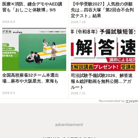
医療✕消防、縫合デモやAED講
【中学受験2027】人気校の併願
習も「おしごと体験博」9/5
先は…四谷大塚「第2回合不合判
定テスト」結果
2026.8.6
2026.7.16
全国高校麻雀32チーム本選出
司法試験予備試験2026、解答速
場…麻布や大阪星光、東海も
報＆総評動画を無料公開…アガ
ルート
2026.8.5
2026.7.21
Recommended by
advertisement