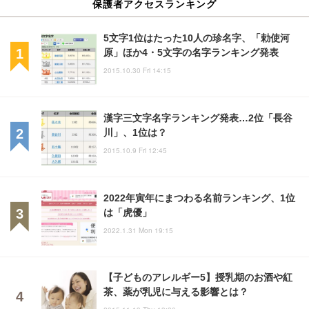
保護者アクセスランキング
5文字1位はたった10人の珍名字、「勅使河
原」ほか4・5文字の名字ランキング発表
2015.10.30 Fri 14:15
漢字三文字名字ランキング発表…2位「長谷
川」、1位は？
2015.10.9 Fri 12:45
2022年寅年にまつわる名前ランキング、1位
は「虎優」
2022.1.31 Mon 19:15
【子どものアレルギー5】授乳期のお酒や紅
茶、薬が乳児に与える影響とは？