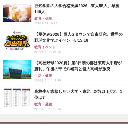
行知学園の大学合格実績2026...東大55人、早慶
149人
教育・受験
2026.8.7 Fri 0:45
【夏休み2026】巨人Gタウンで自由研究、世界の
野球文化学ぶイベント8/15-16
教育イベント
2026.8.6 Thu 21:15
【高校野球2026夏】第3日朝の部は東海大甲府が
勝利、午後の部で八幡商と健大高崎が激突
生活・健康
2026.8.6 Thu 18:45
高校生が志願したい大学・東北...2位は山形大、1
位は?
教育・受験
2026.8.6 Thu 16:15