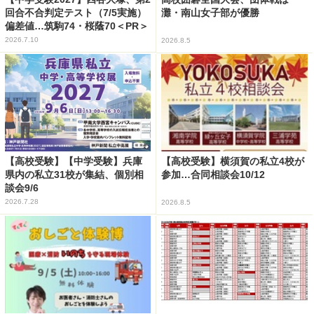
回合不合判定テスト（7/5実施）
灘・南山女子部が優勝
偏差値…筑駒74・桜蔭70＜PR＞
2026.7.10
2026.8.5
【高校受験】【中学受験】兵庫
【高校受験】横須賀の私立4校が
県内の私立31校が集結、個別相
参加…合同相談会10/12
談会9/6
2026.7.28
2026.8.5