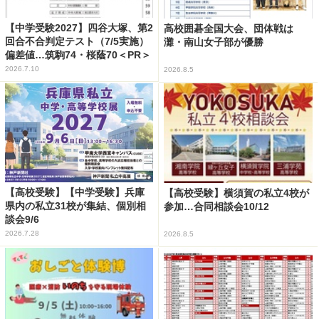
【中学受験2027】四谷大塚、第2
高校囲碁全国大会、団体戦は
回合不合判定テスト（7/5実施）
灘・南山女子部が優勝
偏差値…筑駒74・桜蔭70＜PR＞
2026.7.10
2026.8.5
【高校受験】【中学受験】兵庫
【高校受験】横須賀の私立4校が
県内の私立31校が集結、個別相
参加…合同相談会10/12
談会9/6
2026.7.28
2026.8.5