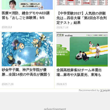
医療✕消防、縫合デモやAED講
【中学受験2027】人気校の併願
習も「おしごと体験博」9/5
先は…四谷大塚「第2回合不合判
定テスト」結果
2026.8.6
2026.7.16
砂金甲子園、神戸女学院が優
全国高校麻雀32チーム本選出
勝…全国14校の中高生が腕競う
場…麻布や大阪星光、東海も
2026.7.29
2026.8.5
Recommended by
advertisement