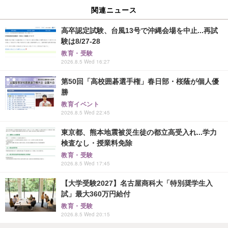
関連ニュース
高卒認定試験、台風13号で沖縄会場を中止...再試
験は8/27-28
教育・受験
2026.8.5 Wed 16:27
第50回「高校囲碁選手権」春日部・桜蔭が個人優
勝
教育イベント
2026.8.5 Wed 22:45
東京都、熊本地震被災生徒の都立高受入れ...学力
検査なし・授業料免除
教育・受験
2026.8.5 Wed 17:45
【大学受験2027】名古屋商科大「特別奨学生入
試」最大360万円給付
教育・受験
2026.8.5 Wed 20:15