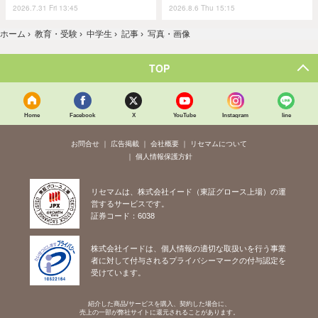
2026.7.31 Fri 13:45
2026.8.6 Thu 15:15
ホーム
›
教育・受験
›
中学生
›
記事
›
写真・画像
TOP
Home
Facebook
X
YouTube
Instagram
line
お問合せ
広告掲載
会社概要
リセマムについて
個人情報保護方針
リセマムは、株式会社イード（東証グロース上場）の運
営するサービスです。
証券コード：6038
株式会社イードは、個人情報の適切な取扱いを行う事業
者に対して付与されるプライバシーマークの付与認定を
受けています。
紹介した商品/サービスを購入、契約した場合に、
売上の一部が弊社サイトに還元されることがあります。