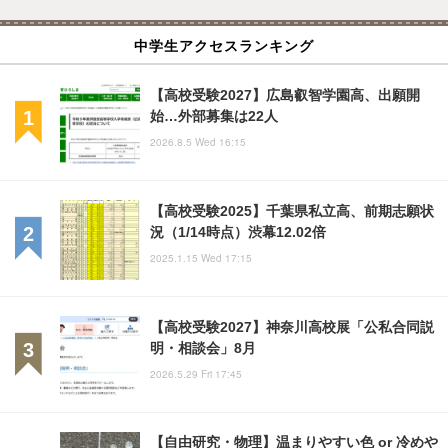
中学生アクセスランキング
【高校受験2027】広島叡智学園高、出願開
始…外部募集は22人
2026.8.5 Wed 16:15
【高校受験2025】千葉県私立高、前期志願状
況（1/14時点）渋幕12.02倍
2025.1.15 Wed 17:15
【高校受験2027】神奈川高校展「公私合同説
明・相談会」8月
2026.5.29 Fri 17:45
【自由研究・物理】温まりやすい色 or 冷めや