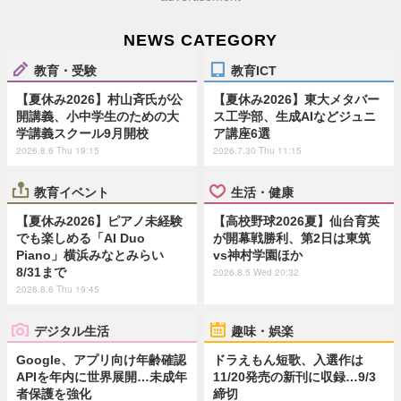
NEWS CATEGORY
教育・受験
教育ICT
【夏休み2026】村山斉氏が公
【夏休み2026】東大メタバー
開講義、小中学生のための大
ス工学部、生成AIなどジュニ
学講義スクール9月開校
ア講座6選
2026.8.6 Thu 19:15
2026.7.30 Thu 11:15
教育イベント
生活・健康
【夏休み2026】ピアノ未経験
【高校野球2026夏】仙台育英
でも楽しめる「AI Duo
が開幕戦勝利、第2日は東筑
Piano」横浜みなとみらい
vs神村学園ほか
8/31まで
2026.8.5 Wed 20:32
2026.8.6 Thu 19:45
デジタル生活
趣味・娯楽
Google、アプリ向け年齢確認
ドラえもん短歌、入選作は
APIを年内に世界展開…未成年
11/20発売の新刊に収録…9/3
者保護を強化
締切