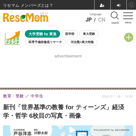
リセマム メンバーズ
Language
JP
/
CN
menu
search
大学受験 by 東進
医学部
東大受験
医専予備校徹底リサーチ
河合塾×東大特集
親子で考える大学選び
高校受験
中学受験
小学校受験
advertisement
共通テスト
夏休み
8月開催学校説明会・相談会
8月開催イベント・WS
全国公立高校 過去問
人気記事
自由研究教材（小学生向け）
自由研究教材（中学生向け）
ランキング
教育・受験
中学生
2024.5.1（水） 13:30
新刊「世界基準の教養 for ティーンズ」経済
学・哲学 6枚目の写真・画像