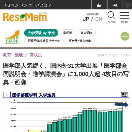
リセマム メンバーズ
Language
JP
/
CN
menu
search
大学受験 by 東進
医学部
東大受験
医専予備校徹底リサーチ
河合塾×東大特集
親子で考える大学選び
高校受験
中学受験
小学校受験
教育・受験
高校生
2024.7.31（水） 11:45
共通テスト
夏休み
8月開催学校説明会・相談会
8月開催イベント・WS
全国公立高校 過去問
人気記事
医学部人気続く、国内外31大学出展「医学部合
自由研究教材（小学生向け）
自由研究教材（中学生向け）
ランキング
同説明会・進学講演会」に1,000人超 4枚目の写
真・画像