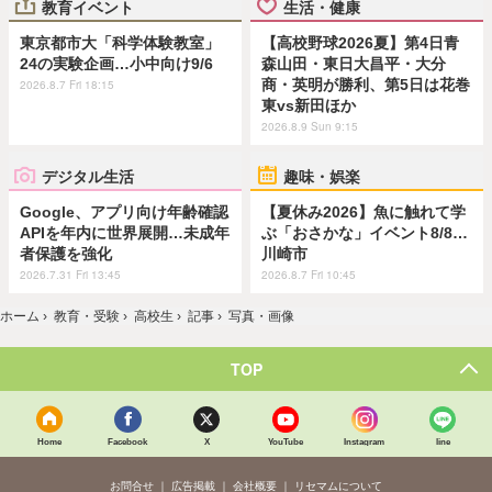
教育イベント
生活・健康
東京都市大「科学体験教室」
【高校野球2026夏】第4日青
24の実験企画…小中向け9/6
森山田・東日大昌平・大分
商・英明が勝利、第5日は花巻
2026.8.7 Fri 18:15
東vs新田ほか
2026.8.9 Sun 9:15
デジタル生活
趣味・娯楽
Google、アプリ向け年齢確認
【夏休み2026】魚に触れて学
APIを年内に世界展開…未成年
ぶ「おさかな」イベント8/8…
者保護を強化
川崎市
2026.7.31 Fri 13:45
2026.8.7 Fri 10:45
ホーム
›
教育・受験
›
高校生
›
記事
›
写真・画像
TOP
Home
Facebook
X
YouTube
Instagram
line
お問合せ
広告掲載
会社概要
リセマムについて