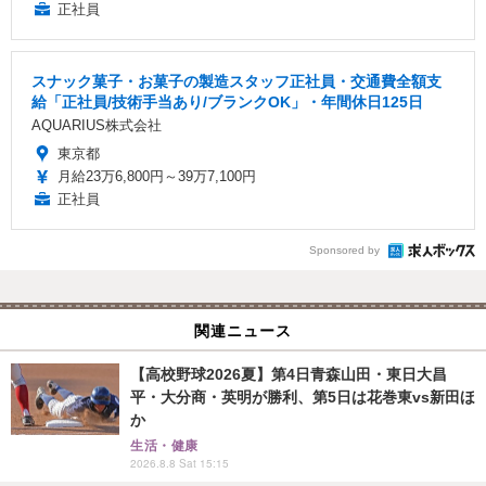
正社員
スナック菓子・お菓子の製造スタッフ正社員・交通費全額支
給「正社員/技術手当あり/ブランクOK」・年間休日125日
AQUARIUS株式会社
東京都
月給23万6,800円～39万7,100円
正社員
Sponsored by
関連ニュース
【高校野球2026夏】第4日青森山田・東日大昌
平・大分商・英明が勝利、第5日は花巻東vs新田ほ
か
生活・健康
2026.8.8 Sat 15:15