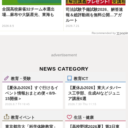
全国高校麻雀32チーム本選出
司法試験予備試験2026、解答速
場…麻布や大阪星光、東海も
報＆総評動画を無料公開…アガ
ルート
2026.8.5
2026.7.21
Recommended by
advertisement
NEWS CATEGORY
教育・受験
教育ICT
【夏休み2026】すぐ行けるイ
【夏休み2026】東大メタバー
ベント情報おまとめ便＜8/9-
ス工学部、生成AIなどジュニ
15開催＞
ア講座6選
2026.8.7 Fri 19:45
2026.7.30 Thu 11:15
教育イベント
生活・健康
東京都市大「科学体験教室」
【高校野球2026夏】第3日東