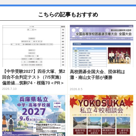
こちらの記事もおすすめ
【中学受験2027】四谷大塚、第2
高校囲碁全国大会、団体戦は
回合不合判定テスト（7/5実施）
灘・南山女子部が優勝
偏差値…筑駒74・桜蔭70＜PR＞
2026.7.10
2026.8.5