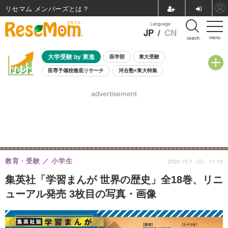
リセマム メンバーズ
Language
JP
/
CN
menu
search
大学受験 by 東進
医学部
東大受験
医専予備校徹底リサーチ
河合塾×東大特集
親子で考える大学選び
高校受験
中学受験
小学校受験
advertisement
共通テスト
夏休み
8月開催学校説明会・相談会
8月開催イベント・WS
全国公立高校 過去問
人気記事
自由研究教材（小学生向け）
自由研究教材（中学生向け）
ランキング
教育・受験
小学生
2024.10.7（月） 11:15
集英社「学習まんが 世界の歴史」全18巻、リニ
ューアル発売 3枚目の写真・画像