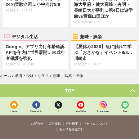
24の実験企画…小中向け9/6
海大甲府・健大高崎・有明・
長崎日大が勝利…第4日は遊学
2026.8.7 Fri 18:15
館vs青森山田ほか
2026.8.8 Sat 9:52
デジタル生活
趣味・娯楽
Google、アプリ向け年齢確認
【夏休み2026】魚に触れて学
APIを年内に世界展開…未成年
ぶ「おさかな」イベント8/8…
者保護を強化
川崎市
2026.7.31 Fri 13:45
2026.8.7 Fri 10:45
ホーム
›
教育・受験
›
小学生
›
記事
›
写真・画像
TOP
Home
Facebook
X
YouTube
Instagram
line
お問合せ
広告掲載
会社概要
リセマムについて
個人情報保護方針