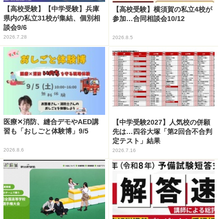
【高校受験】【中学受験】兵庫
【高校受験】横須賀の私立4校が
県内の私立31校が集結、個別相
参加…合同相談会10/12
談会9/6
2026.7.28
2026.8.5
医療✕消防、縫合デモやAED講
【中学受験2027】人気校の併願
習も「おしごと体験博」9/5
先は…四谷大塚「第2回合不合判
定テスト」結果
2026.8.6
2026.7.16