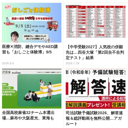
医療✕消防、縫合デモやAED講
【中学受験2027】人気校の併願
習も「おしごと体験博」9/5
先は…四谷大塚「第2回合不合判
定テスト」結果
2026.8.6
2026.7.16
全国高校麻雀32チーム本選出
司法試験予備試験2026、解答速
場…麻布や大阪星光、東海も
報＆総評動画を無料公開…アガ
ルート