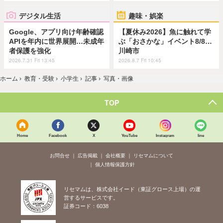
デジタル生活
趣味・娯楽
Google、アプリ向け年齢確認
【夏休み2026】魚に触れて学
APIを年内に世界展開…未成年
ぶ「おさかな」イベント8/8…
者保護を強化
川崎市
2026.7.31 Fri 13:45
2026.8.7 Fri 10:45
ホーム
›
教育・受験
›
小学生
›
記事
›
写真・画像
TOP
Home
Facebook
X
YouTube
Instagram
line
お問合せ
広告掲載
会社概要
リセマムについて
個人情報保護方針
リセマムは、株式会社イード（東証グロース上場）の運
営するサービスです。
証券コード：6038