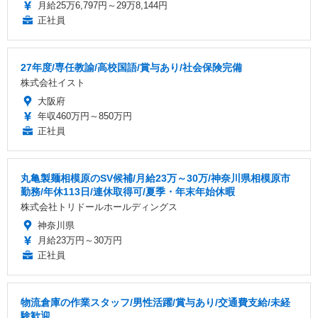
月給25万6,797円～29万8,144円
正社員
27年度/専任教諭/高校国語/賞与あり/社会保険完備
株式会社イスト
大阪府
年収460万円～850万円
正社員
丸亀製麺相模原のSV候補/月給23万～30万/神奈川県相模原市
勤務/年休113日/連休取得可/夏季・年末年始休暇
株式会社トリドールホールディングス
神奈川県
月給23万円～30万円
正社員
物流倉庫の作業スタッフ/男性活躍/賞与あり/交通費支給/未経
験歓迎