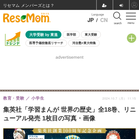
リセマム メンバーズ
Language
JP
/
CN
menu
search
大学受験 by 東進
医学部
東大受験
医専予備校徹底リサーチ
河合塾×東大特集
親子で考える大学選び
高校受験
中学受験
小学校受験
advertisement
共通テスト
夏休み
8月開催学校説明会・相談会
8月開催イベント・WS
全国公立高校 過去問
人気記事
自由研究教材（小学生向け）
自由研究教材（中学生向け）
ランキング
教育・受験
小学生
2024.10.7（月） 11:15
集英社「学習まんが 世界の歴史」全18巻、リニ
ューアル発売 1枚目の写真・画像