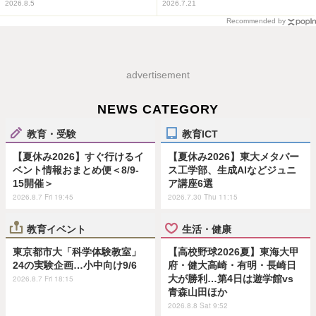
2026.8.5
2026.7.21
Recommended by
advertisement
NEWS CATEGORY
教育・受験
教育ICT
【夏休み2026】すぐ行けるイ
【夏休み2026】東大メタバー
ベント情報おまとめ便＜8/9-
ス工学部、生成AIなどジュニ
15開催＞
ア講座6選
2026.8.7 Fri 19:45
2026.7.30 Thu 11:15
教育イベント
生活・健康
東京都市大「科学体験教室」
【高校野球2026夏】東海大甲
24の実験企画…小中向け9/6
府・健大高崎・有明・長崎日
大が勝利…第4日は遊学館vs
2026.8.7 Fri 18:15
青森山田ほか
2026.8.8 Sat 9:52