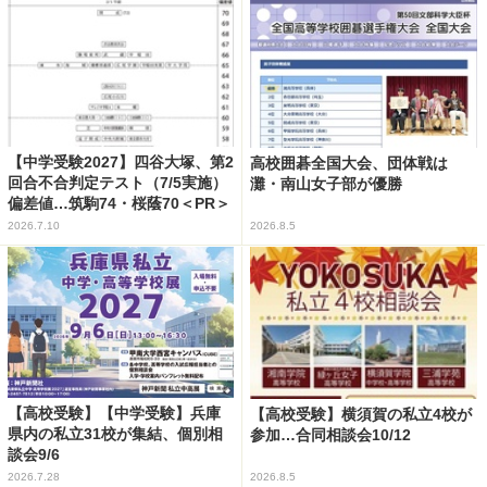
【中学受験2027】四谷大塚、第2
高校囲碁全国大会、団体戦は
回合不合判定テスト（7/5実施）
灘・南山女子部が優勝
偏差値…筑駒74・桜蔭70＜PR＞
2026.7.10
2026.8.5
【高校受験】【中学受験】兵庫
【高校受験】横須賀の私立4校が
県内の私立31校が集結、個別相
参加…合同相談会10/12
談会9/6
2026.7.28
2026.8.5